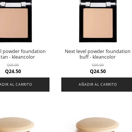
el powder foundation
Next level powder foundation
 tan - kleancolor
buff - kleancolor
Q
35.00
Q
35.00
Original
Current
Original
Current
Q
24.50
Q
24.50
price
price
price
price
ADIR AL CARRITO
AÑADIR AL CARRITO
was:
is:
was:
is:
Q35.00.
Q24.50.
Q35.00.
Q24.50.