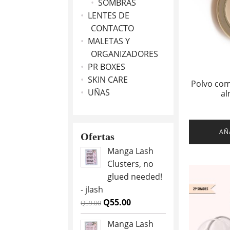
SOMBRAS
LENTES DE
CONTACTO
MALETAS Y
ORGANIZADORES
PR BOXES
SKIN CARE
Polvo com
UÑAS
al
AÑ
Ofertas
Manga Lash
Clusters, no
glued needed!
- jlash
Original
Current
Q
55.00
Q
59.00
price
price
Manga Lash
was:
is: