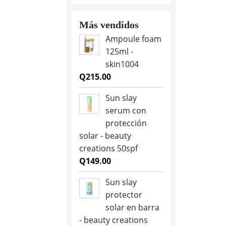
was:
is:
Q28.00.
Q25.00.
Más vendidos
Ampoule foam
125ml -
skin1004
Q
215.00
Sun slay
serum con
protección
solar - beauty
creations 50spf
Q
149.00
Sun slay
protector
solar en barra
- beauty creations