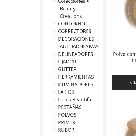
Colecciones X
Beauty
Creations
CONTORNO
CORRECTORES
DECORACIONES
AUTOADHESIVAS
Polvo com
DELINEADORES
n
FIJADOR
GLITTER
HERRAMIENTAS
AÑ
ILUMINADORES
LABIOS
Luces Beautiful
PESTAÑAS
POLVOS
PRIMER
RUBOR