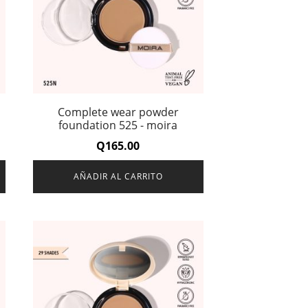
Complete wear powder
foundation 525 - moira
Q
165.00
AÑADIR AL CARRITO