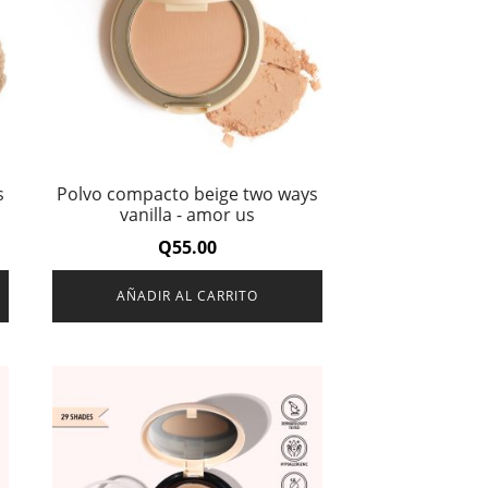
s
Polvo compacto beige two ways
vanilla - amor us
Q
55.00
AÑADIR AL CARRITO