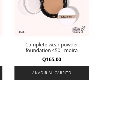
Complete wear powder
foundation 450 - moira
Q
165.00
AÑADIR AL CARRITO