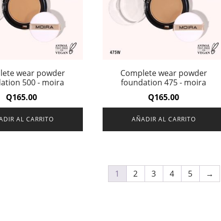
ete wear powder
Complete wear powder
ation 500 - moira
foundation 475 - moira
Q
165.00
Q
165.00
ADIR AL CARRITO
AÑADIR AL CARRITO
1
2
3
4
5
→