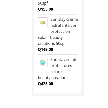
50spf
Q
155.00
Sun slay crema
hidratante con
protección
solar - beauty
creations 50spf
Q
149.00
Sun slay set de
protectores
solares -
beauty creations
Q
425.00