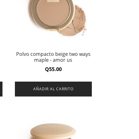
Polvo compacto beige two ways
maple - amor us
Q
55.00
AÑADIR AL CARRITO