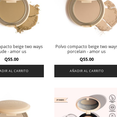
pacto beige two ways
Polvo compacto beige two way
ude - amor us
porcelain - amor us
Q
55.00
Q
55.00
ADIR AL CARRITO
AÑADIR AL CARRITO