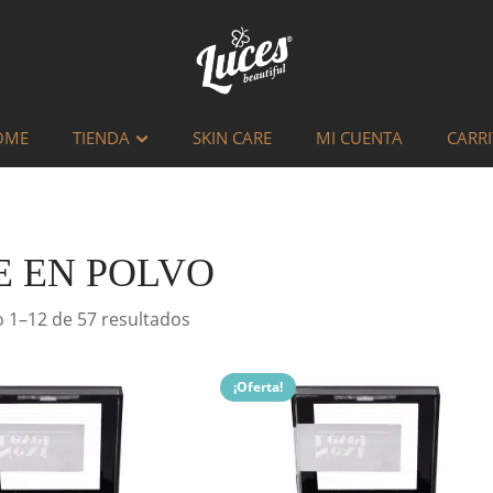
OME
TIENDA
SKIN CARE
MI CUENTA
CARR
E EN POLVO
Sorted
 1–12 de 57 resultados
by
latest
¡Oferta!