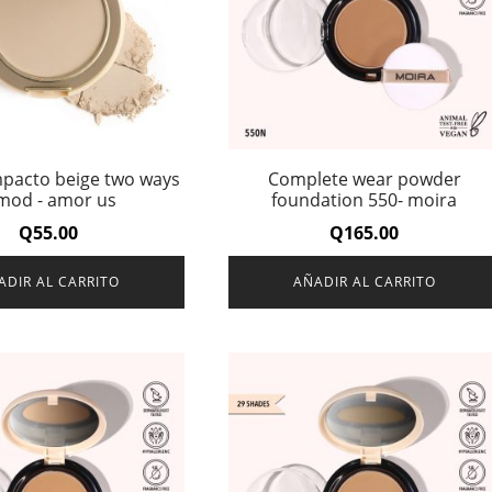
pacto beige two ways
Complete wear powder
mod - amor us
foundation 550- moira
Q
55.00
Q
165.00
ADIR AL CARRITO
AÑADIR AL CARRITO