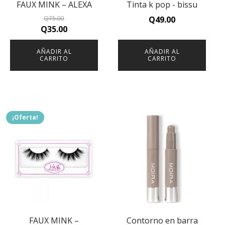
FAUX MINK – ALEXA
Tinta k pop - bissu
Q
75.00
Q
49.00
Original
Current
Q
35.00
price
price
AÑADIR AL
AÑADIR AL
was:
is:
CARRITO
CARRITO
Q75.00.
Q35.00.
¡Oferta!
FAUX MINK –
Contorno en barra