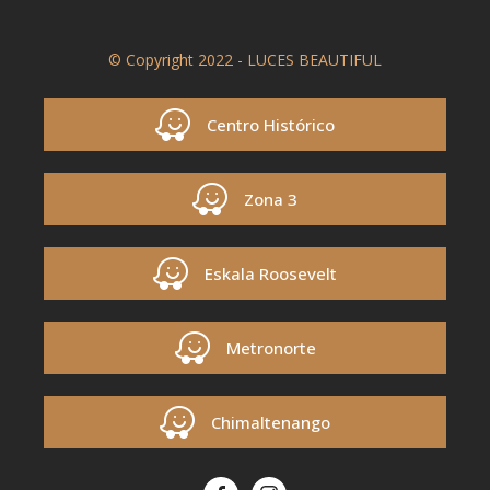
© Copyright 2022 - LUCES BEAUTIFUL
Centro Histórico
Zona 3
Eskala Roosevelt
Metronorte
Chimaltenango