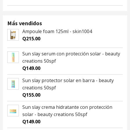
price
price
was:
is:
Q28.00.
Q25.00.
Más vendidos
Ampoule foam 125ml - skin1004
Q
215.00
Sun slay serum con protección solar - beauty
creations 50spf
Q
149.00
Sun slay protector solar en barra - beauty
creations 50spf
Q
155.00
Sun slay crema hidratante con protección
solar - beauty creations 50spf
Q
149.00