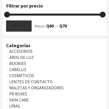
Filtrar por precio
Q60
Q70
Precio:
—
FILTRAR
Precio
Precio
mínimo
máximo
Categorías
ACCESORIOS
AROS DE LUZ
BOOBIES
CABELLO
COSMÉTICOS
LENTES DE CONTACTO
MALETAS Y ORGANIZADORES
PR BOXES
SKIN CARE
UÑAS