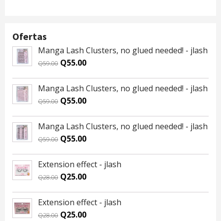
Ofertas
Manga Lash Clusters, no glued needed! - jlash
Original
Current
Q
55.00
Q
59.00
price
price
was:
is:
Manga Lash Clusters, no glued needed! - jlash
Q59.00.
Q55.00.
Original
Current
Q
55.00
Q
59.00
price
price
was:
is:
Manga Lash Clusters, no glued needed! - jlash
Q59.00.
Q55.00.
Original
Current
Q
55.00
Q
59.00
price
price
was:
is:
Extension effect - jlash
Q59.00.
Q55.00.
Original
Current
Q
25.00
Q
28.00
price
price
was:
is:
Extension effect - jlash
Q28.00.
Q25.00.
Original
Current
Q
25.00
Q
28.00