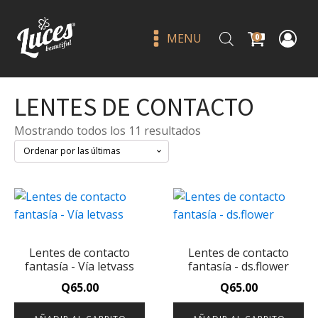
MENU
0
LENTES DE CONTACTO
Sorted
Mostrando todos los 11 resultados
by
latest
Blurr. Multi-Use Stick - italia
deluxe hazel
Lentes de contacto
Lentes de contacto
Q
45.00
+
ADD
fantasía - Vía letvass
fantasía - ds.flower
Q
65.00
Q
65.00