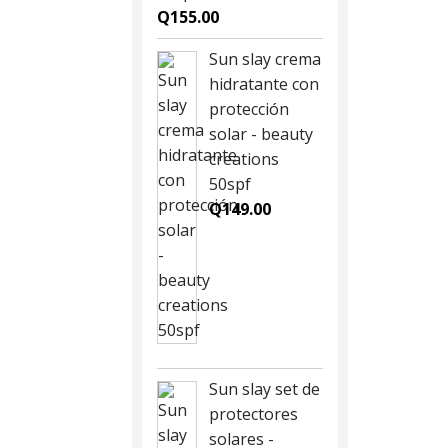
Q
155.00
Sun slay crema
hidratante con
protección
solar - beauty
creations
50spf
Q
149.00
Sun slay set de
protectores
solares -