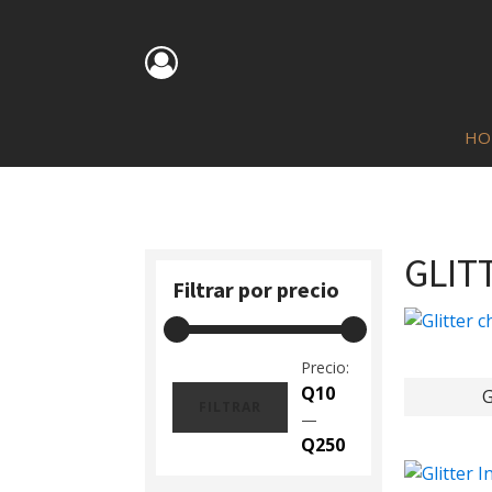
HO
GLIT
Filtrar por precio
Precio:
Q10
G
FILTRAR
—
Precio
Precio
Q250
mínimo
máximo