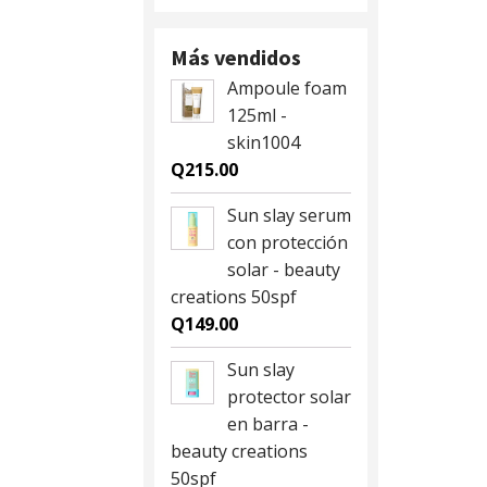
Más vendidos
Ampoule foam
125ml -
skin1004
Q
215.00
Sun slay serum
con protección
solar - beauty
creations 50spf
Q
149.00
Sun slay
protector solar
en barra -
beauty creations
50spf