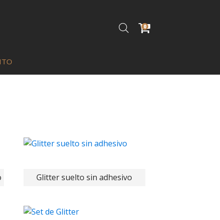
0
ITO
as brow fix -
2 in 1 mystick - itali
ark brown
Q
35.00
o
Glitter suelto sin adhesivo
+
ADD