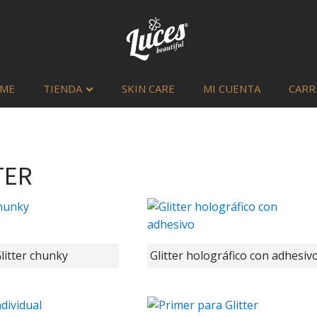
ME
TIENDA
SKIN CARE
MI CUENTA
CARR
TER
Sombra para cej
italia deluxe d
litter chunky
Glitter holográfico con adhesiv
Q
35.00