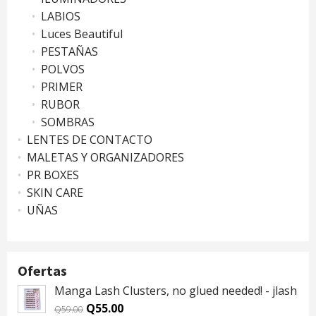
LABIOS
Luces Beautiful
PESTAÑAS
POLVOS
PRIMER
RUBOR
SOMBRAS
LENTES DE CONTACTO
MALETAS Y ORGANIZADORES
PR BOXES
SKIN CARE
UÑAS
Ofertas
Manga Lash Clusters, no glued needed! - jlash
Original
Current
Q
55.00
Q
59.00