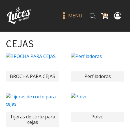
MENU
0
CEJAS
BROCHA PARA CEJAS
Perfiladoras
Jewel for eyes water drop
clear - j lash
Q
25.00
+
ADD
Tijeras de corte para
Polvo
cejas