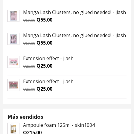
price
price
was:
is:
Manga Lash Clusters, no glued needed! - jlash
Q59.00.
Q55.00.
Original
Current
Q
55.00
Q
59.00
price
price
was:
is:
Manga Lash Clusters, no glued needed! - jlash
Q59.00.
Q55.00.
Original
Current
Q
55.00
Q
59.00
price
price
was:
is:
Extension effect - jlash
Q59.00.
Q55.00.
Original
Current
Q
25.00
Q
28.00
price
price
was:
is:
Extension effect - jlash
Q28.00.
Q25.00.
Original
Current
Q
25.00
Q
28.00
price
price
was:
is:
Q28.00.
Q25.00.
Más vendidos
Ampoule foam 125ml - skin1004
Q
215.00