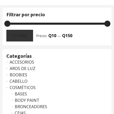
Filtrar por precio
Q10
Q150
Precio:
—
FILTRAR
Precio
Precio
mínimo
máximo
Categorías
ACCESORIOS
AROS DE LUZ
BOOBIES
CABELLO
COSMÉTICOS
BASES
BODY PAINT
BRONCEADORES
CEJAS