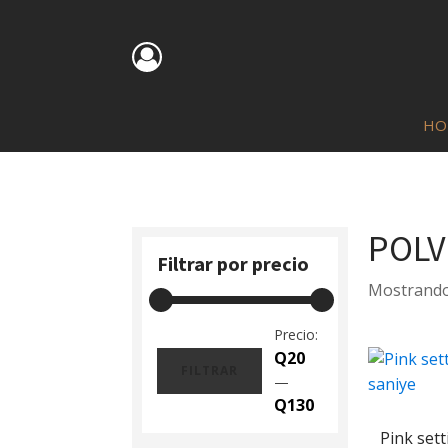
HO
POLV
Filtrar por precio
Mostrando 
Precio:
Q20
FILTRAR
—
Precio
Precio
Q130
mínimo
máximo
Pink sett