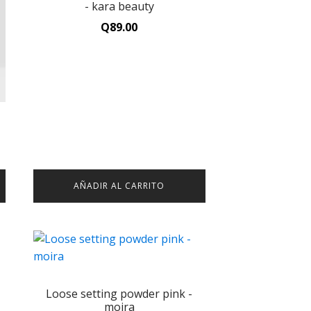
×
- kara beauty
Brown - L.a. Girl
Q
72.00
Q
89.00
Subtotal:
Q
565.00
VER CARRITO
FINALIZAR COMPRA
AÑADIR AL CARRITO
Loose setting powder pink -
moira