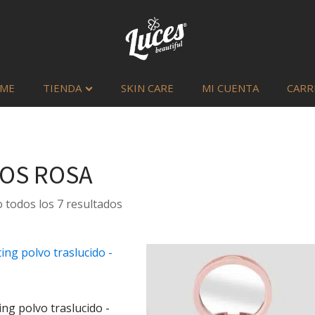
ME
TIENDA
SKIN CARE
MI CUENTA
CARR
OS ROSA
Sorted
todos los 7 resultados
by
latest
ing polvo traslucido -