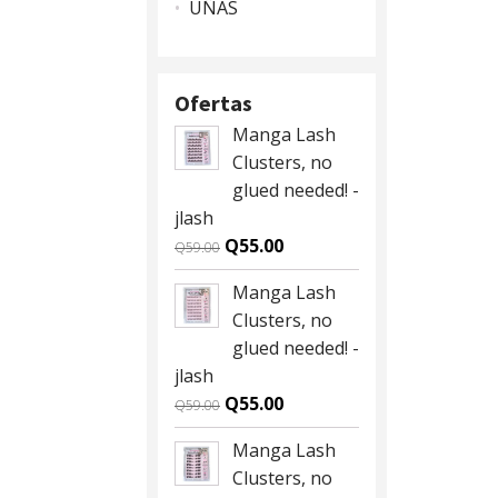
UÑAS
Ofertas
Manga Lash
Clusters, no
glued needed! -
jlash
Original
Current
Q
55.00
Q
59.00
price
price
Manga Lash
was:
is:
Clusters, no
Q59.00.
Q55.00.
glued needed! -
jlash
Original
Current
Q
55.00
Q
59.00
price
price
Manga Lash
was:
is:
Clusters, no
Q59.00.
Q55.00.