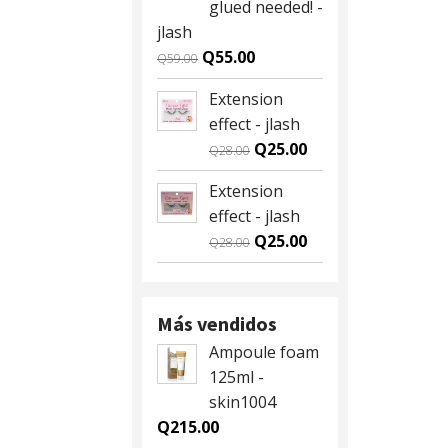
glued needed! -
jlash
Original
Current
Q
55.00
Q
59.00
price
price
Extension
was:
is:
effect - jlash
Q59.00.
Q55.00.
Original
Current
Q
25.00
Q
28.00
price
price
Extension
was:
is:
effect - jlash
Q28.00.
Q25.00.
Original
Current
Q
25.00
Q
28.00
price
price
was:
is:
Q28.00.
Q25.00.
Más vendidos
Ampoule foam
125ml -
skin1004
Q
215.00