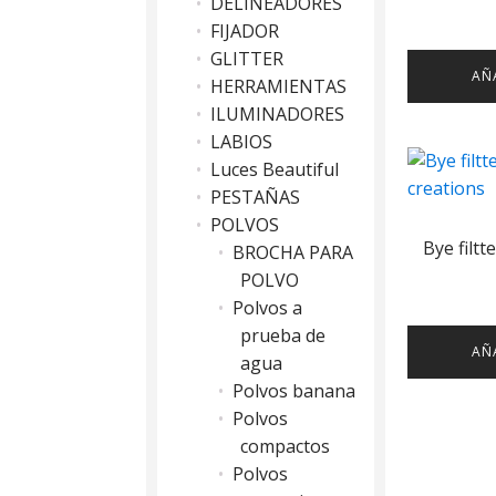
DELINEADORES
FIJADOR
GLITTER
AÑ
HERRAMIENTAS
ILUMINADORES
LABIOS
Luces Beautiful
PESTAÑAS
POLVOS
Bye filtt
BROCHA PARA
POLVO
Polvos a
prueba de
AÑ
agua
Polvos banana
Polvos
compactos
Polvos