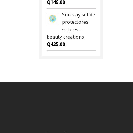
Q
149.00
Sun slay set de
protectores
solares -
beauty creations
Q
425.00