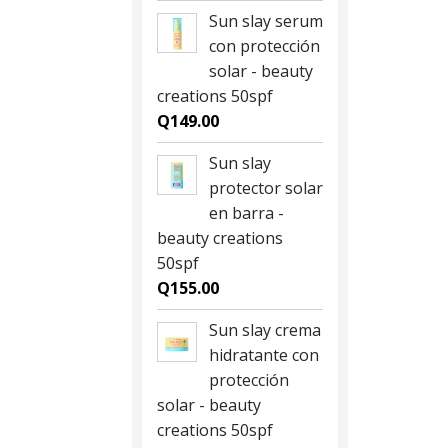
Sun slay serum
con protección
solar - beauty
creations 50spf
Q
149.00
Sun slay
protector solar
en barra -
beauty creations
50spf
Q
155.00
Sun slay crema
hidratante con
protección
solar - beauty
creations 50spf