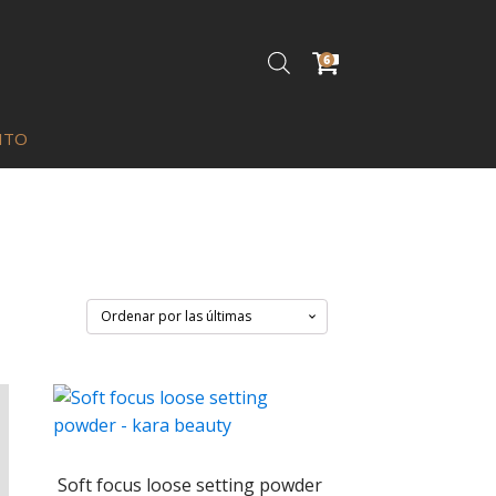
6
1 ×
147 Relief Cream - Dr.
×
ITO
Althea
Q
295.00
1 ×
Cloud Blur Matte Balm
×
Concealer - Amor Us
Q
49.00
1 ×
MY BFF MATTE
×
CONCEALER - LIGHT
Q
35.00
1 ×
MY BFF MATTE
×
CONCEALER - FAIR
Q
35.00
1 ×
Rubor En Barra - Beauty
×
Creations Coquette Pink
Q
79.00
1 ×
Soft focus loose setting powder
Brow Pomade Warm