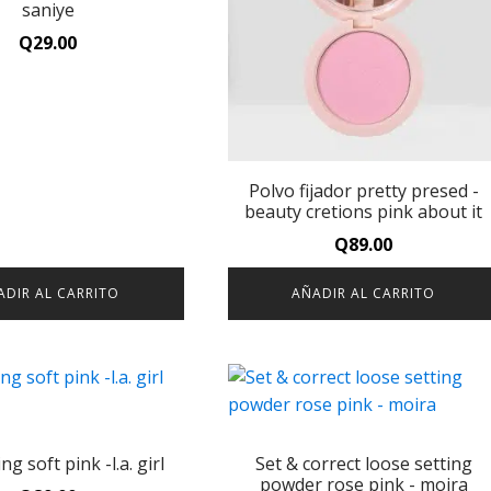
saniye
Q
29.00
Polvo fijador pretty presed -
beauty cretions pink about it
Q
89.00
ADIR AL CARRITO
AÑADIR AL CARRITO
ng soft pink -l.a. girl
Set & correct loose setting
powder rose pink - moira