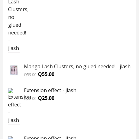
price
price
was:
is:
Q59.00.
Q55.00.
Manga Lash Clusters, no glued needed! - jlash
Original
Current
Q
55.00
Q
59.00
price
price
was:
is:
Extension effect - jlash
Q59.00.
Q55.00.
Original
Current
Q
25.00
Q
28.00
price
price
was:
is:
Q28.00.
Q25.00.
Extension effect - jlash