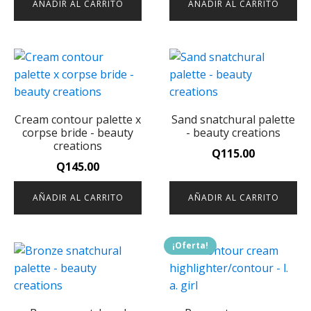
AÑADIR AL CARRITO
AÑADIR AL CARRITO
Cream contour palette x
Sand snatchural palette
corpse bride - beauty
- beauty creations
creations
Q
115.00
Q
145.00
AÑADIR AL CARRITO
AÑADIR AL CARRITO
¡Oferta!