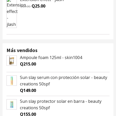
Original
Current
Q
25.00
Q
28.00
price
price
was:
is:
Q28.00.
Q25.00.
Más vendidos
Ampoule foam 125ml - skin1004
Q
215.00
Sun slay serum con protección solar - beauty
creations 50spf
Q
149.00
Sun slay protector solar en barra - beauty
creations 50spf
Q
155.00