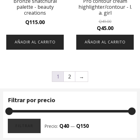
Bronze snatchural
Pro contour cream
palette - beauty
highlighter/contour - l.
creations
a. girl
Q
115.00
Q
49.00
Original
Current
Q
45.00
price
price
AÑADIR AL CARRITO
AÑADIR AL CARRITO
was:
is:
Q49.00.
Q45.00.
1
2
→
Filtrar por precio
Q40
Q150
Precio:
—
FILTRAR
Precio
Precio