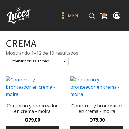
MENU
0
CREMA
Sorted
Mostrando 1–12 de 19 resultados
by
latest
Contorno y bronceador
Contorno y bronceador
en crema - moira
en crema - moira
Q
79.00
Q
79.00