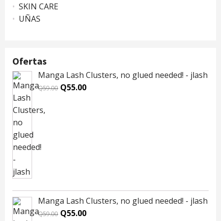
SKIN CARE
UÑAS
Ofertas
Manga Lash Clusters, no glued needed! - jlash
Original
Current
Q
55.00
Q
59.00
price
price
was:
is:
Q59.00.
Q55.00.
Manga Lash Clusters, no glued needed! - jlash
Original
Current
Q
55.00
Q
59.00