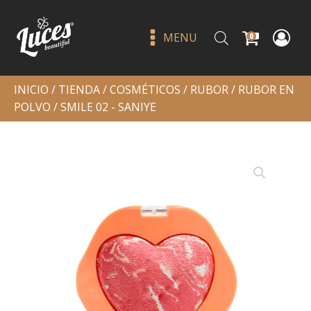
MENU
0
INICIO
/
TIENDA
/
COSMÉTICOS
/
RUBOR
/
RUBOR EN
POLVO
/ SMILE 02 - SANIYE
Wooden lip pencil set - beauty
creations 16 pcs
Q
299.00
+
ADD