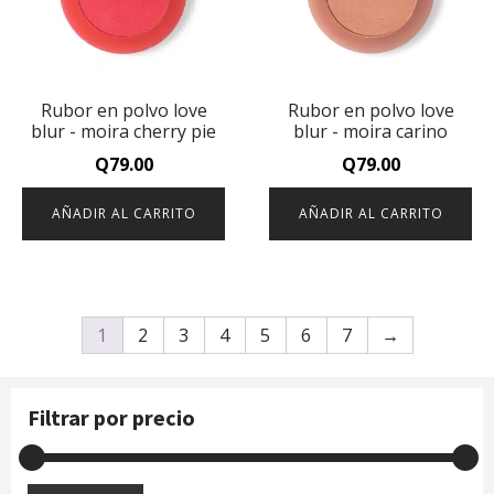
Rubor en polvo love
Rubor en polvo love
blur - moira cherry pie
blur - moira carino
Q
79.00
Q
79.00
AÑADIR AL CARRITO
AÑADIR AL CARRITO
1
2
3
4
5
6
7
→
Filtrar por precio