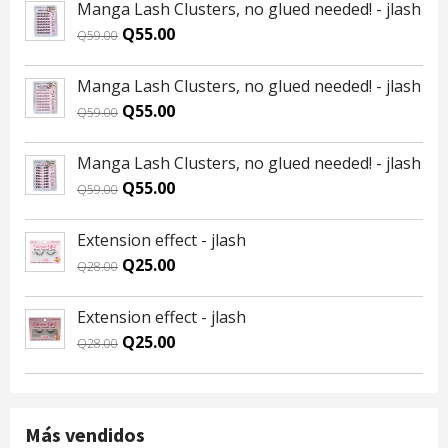
Manga Lash Clusters, no glued needed! - jlash
Original
Current
Q
55.00
Q
59.00
price
price
was:
is:
Manga Lash Clusters, no glued needed! - jlash
Q59.00.
Q55.00.
Original
Current
Q
55.00
Q
59.00
price
price
was:
is:
Manga Lash Clusters, no glued needed! - jlash
Q59.00.
Q55.00.
Original
Current
Q
55.00
Q
59.00
price
price
was:
is:
Extension effect - jlash
Q59.00.
Q55.00.
Original
Current
Q
25.00
Q
28.00
price
price
was:
is:
Extension effect - jlash
Q28.00.
Q25.00.
Original
Current
Q
25.00
Q
28.00
price
price
was:
is:
Q28.00.
Q25.00.
Más vendidos