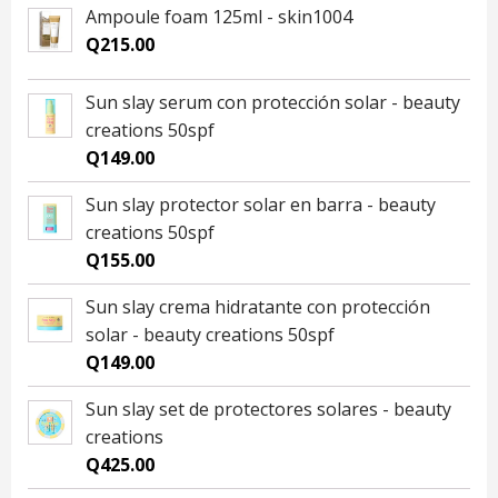
Ampoule foam 125ml - skin1004
Q
215.00
Sun slay serum con protección solar - beauty
creations 50spf
Q
149.00
Sun slay protector solar en barra - beauty
creations 50spf
Q
155.00
Sun slay crema hidratante con protección
solar - beauty creations 50spf
Q
149.00
Sun slay set de protectores solares - beauty
creations
Q
425.00