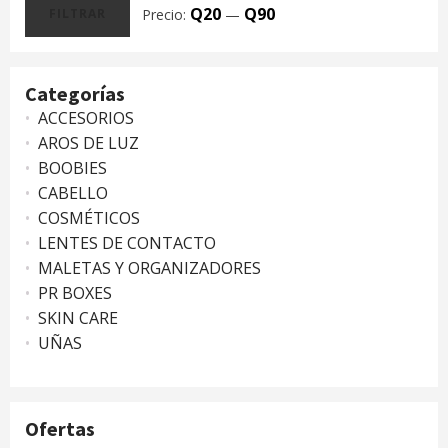
Q20
Q90
Precio:
—
FILTRAR
Precio
Precio
mínimo
máximo
Categorías
ACCESORIOS
AROS DE LUZ
BOOBIES
CABELLO
COSMÉTICOS
LENTES DE CONTACTO
MALETAS Y ORGANIZADORES
PR BOXES
SKIN CARE
UÑAS
Ofertas