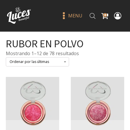
MENU
0
RUBOR EN POLVO
Sorted
Mostrando 1–12 de 78 resultados
by
latest
Llavero bálsamo para labios -
beauty creations
Q
45.00
+
ADD