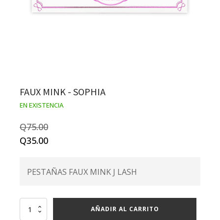
FAUX MINK - SOPHIA
EN EXISTENCIA
Q
75.00
Original
Current
Q
35.00
price
price
was:
is:
PESTAÑAS FAUX MINK J LASH
Q75.00.
Q35.00.
FAUX
AÑADIR AL CARRITO
MINK