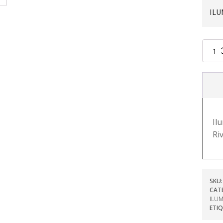
ILU
ILUMI
DAMA
DIVINA
JENNI
RIVERA
-
BE
BELLA
Il
cantid
Ri
SKU
CAT
ILU
ETI