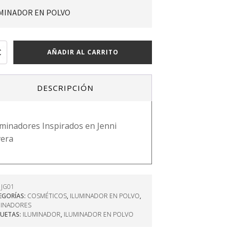
MINADOR EN POLVO
NADOR
AÑADIR AL CARRITO
DESCRIPCIÓN
uminadores Inspirados en Jenni
ad
vera
:
JG01
EGORÍAS:
COSMÉTICOS
,
ILUMINADOR EN POLVO
,
MINADORES
QUETAS:
ILUMINADOR
,
ILUMINADOR EN POLVO