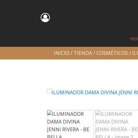
HO
INICIO
/
TIENDA
/
COSMÉTICOS
/
I