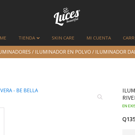
ME
TIENDA
SKIN CARE
MI CUENTA
CARR
LUMINADORES
/
ILUMINADOR EN POLVO
/ ILUMINADOR DAM
ILUM
RIVE
EN EXI
Q
135