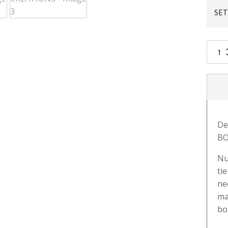
SET
BOUJEE
15
PC
BRUSH
SET
-
BEAUT
CREATI
De
cantid
BO
Nu
ti
ne
ma
bo