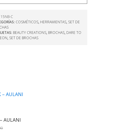
:
15NB-C
EGORÍAS:
COSMÉTICOS
,
HERRAMIENTAS
,
SET DE
CHAS
QUETAS:
BEAUTY CREATIONS
,
BROCHAS
,
DARE TO
NEON
,
SET DE BROCHAS
– AULANI
00