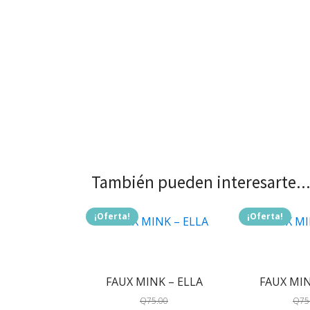
También pueden interesarte..
¡Oferta!
¡Oferta!
FAUX MINK – ELLA
FAUX MIN
Q
75.00
Q
75