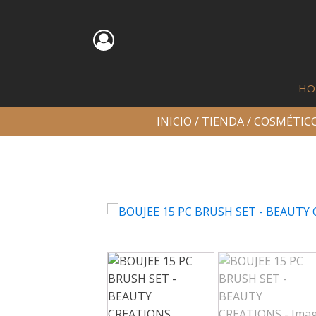
HO
INICIO
/
TIENDA
/
COSMÉTIC