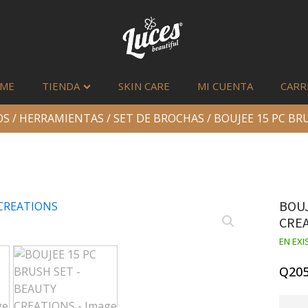
ME
TIENDA
SKIN CARE
MI CUENTA
CARR
OS
/
HERRAMIENTAS
/
SET DE BROCHAS
/ BOUJEE 15 PC BR
BOUJ
CRE
EN EXI
Q
205