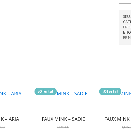
SKU
CAT
BRO
ETI
BE 
.
¡Oferta!
¡Oferta!
K – ARIA
FAUX MINK – SADIE
FAUX MINK 
.00
Q
75.00
Q
75.