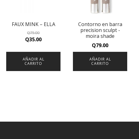
FAUX MINK – ELLA
Contorno en barra
precision sculpt -
Q
75.00
moira shade
Original
Current
Q
35.00
Q
79.00
price
price
was:
is:
AÑADIR AL
AÑADIR AL
Q75.00.
Q35.00.
CARRITO
CARRITO