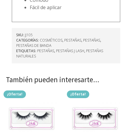
Cómodo
Fácil de aplicar
SKU:
JJ105
CATEGORÍAS:
COSMÉTICOS
,
PESTAÑAS
,
PESTAÑAS
,
PESTAÑAS DE BANDA
ETIQUETAS:
PESTAÑAS
,
PESTAÑAS J LASH
,
PESTAÑAS
NATURALES
También pueden interesarte...
¡Oferta!
¡Oferta!