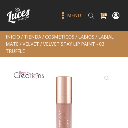
MENU
0
INICIO
/
TIENDA
/
COSMÉTICOS
/
LABIOS
/
LABIAL
MATE
/
VELVET
/ VELVET STAY LIP PAINT - 03
TRUFFLE
Love steady liquid blush
dreamboat - moira
Q
89.00
+
ADD