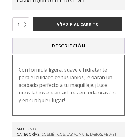
LABIAL LÍQUIDO EFECTO VELVET
VELVET
AÑADIR AL CARRITO
STAY
LIP
PAINT
DESCRIPCIÓN
-
03
TRUFFLE
cantidad
Con fórmula ligera, suave e hidratante
para el cuidado de tus labios, le darán un
acabado perfecto a tu maquillaje. ¡Luce
unos labios encantadores en toda ocasión
y en cualquier lugar!
SKU:
LVS03
CATEGORÍAS:
COSMÉTICOS
,
LABIAL MATE
,
LABIOS
,
VELVET