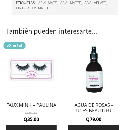
ETIQUETAS:
LABIAL MATE
,
LABIAL MATTE
,
LABIAL VELVET
,
PINTALABIOS MATTE
También pueden interesarte...
¡Oferta!
FAUX MINK – PAULINA
AGUA DE ROSAS -
LUCES BEAUTIFUL
Q
75.00
Original
Current
Q
35.00
Q
79.00
price
price