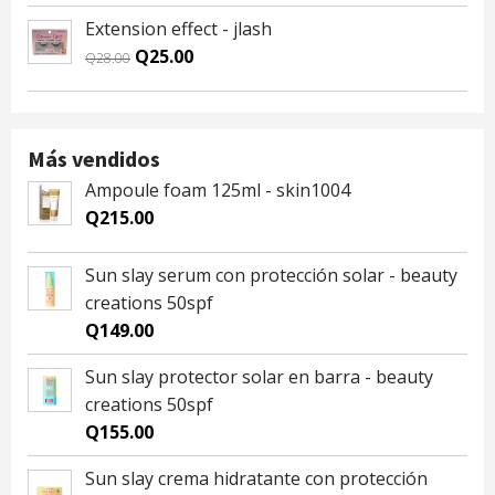
was:
is:
Extension effect - jlash
Q28.00.
Q25.00.
Original
Current
Q
25.00
Q
28.00
price
price
was:
is:
Q28.00.
Q25.00.
Más vendidos
Ampoule foam 125ml - skin1004
Q
215.00
Sun slay serum con protección solar - beauty
creations 50spf
Q
149.00
Sun slay protector solar en barra - beauty
creations 50spf
Q
155.00
Sun slay crema hidratante con protección