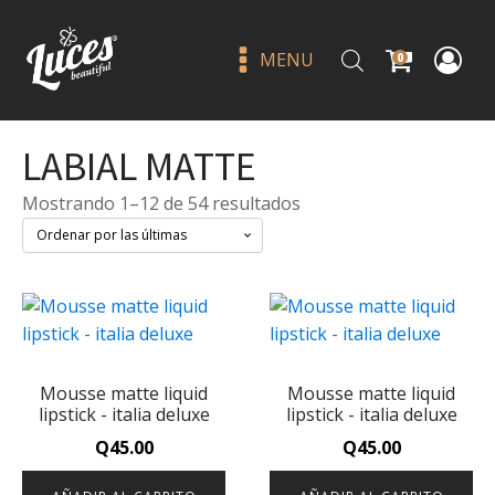
MENU
0
LABIAL MATTE
Sorted
Mostrando 1–12 de 54 resultados
by
latest
CORRECTOR BARRA 15
CHOCOLATE - BISSÚ
Mousse matte liquid
Mousse matte liquid
Q
25.00
+
ADD
lipstick - italia deluxe
lipstick - italia deluxe
Q
45.00
Q
45.00