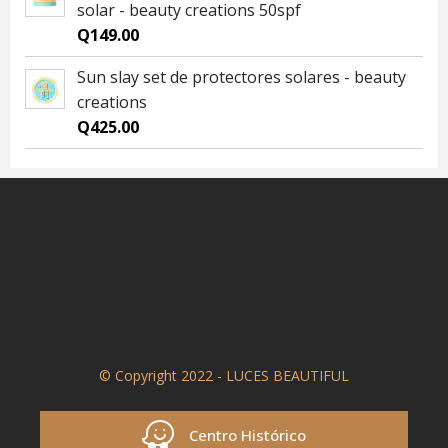
solar - beauty creations 50spf
Q
149.00
Sun slay set de protectores solares - beauty
creations
Q
425.00
© Copyright 2022 - LUCES BEAUTIFUL
Centro Histórico