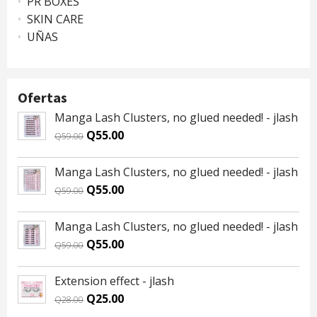
PR BOXES
SKIN CARE
UÑAS
Ofertas
Manga Lash Clusters, no glued needed! - jlash
Original
Current
Q
55.00
Q
59.00
price
price
was:
is:
Manga Lash Clusters, no glued needed! - jlash
Q59.00.
Q55.00.
Original
Current
Q
55.00
Q
59.00
price
price
was:
is:
Manga Lash Clusters, no glued needed! - jlash
Q59.00.
Q55.00.
Original
Current
Q
55.00
Q
59.00
price
price
was:
is:
Extension effect - jlash
Q59.00.
Q55.00.
Original
Current
Q
25.00
Q
28.00
price
price