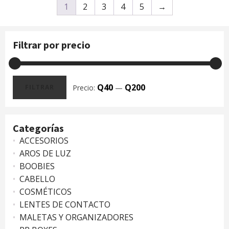
1
2
3
4
5
→
Filtrar por precio
Q40
Q200
Precio:
—
FILTRAR
Precio
Precio
mínimo
máximo
Categorías
ACCESORIOS
AROS DE LUZ
BOOBIES
CABELLO
COSMÉTICOS
LENTES DE CONTACTO
MALETAS Y ORGANIZADORES