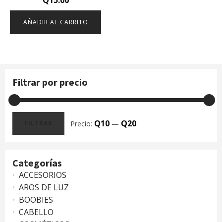
Q
15.00
AÑADIR AL CARRITO
Filtrar por precio
Q10
Q20
Precio:
—
FILTRAR
Precio
Precio
mínimo
máximo
Categorías
ACCESORIOS
AROS DE LUZ
BOOBIES
CABELLO