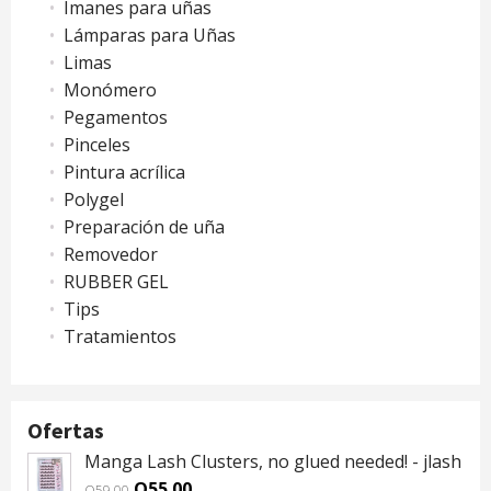
Imanes para uñas
Lámparas para Uñas
Limas
Monómero
Pegamentos
Pinceles
Pintura acrílica
Polygel
Preparación de uña
Removedor
RUBBER GEL
Tips
Tratamientos
Ofertas
Manga Lash Clusters, no glued needed! - jlash
Original
Current
Q
55.00
Q
59.00