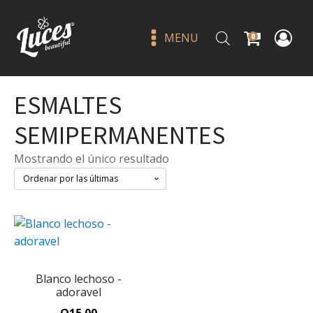
MENU
0
ESMALTES
SEMIPERMANENTES
Mostrando el único resultado
Bratz forever shimmerin' hair
& body shimmer - beauty
creations
Q
115.00
Blanco lechoso -
+
ADD
adoravel