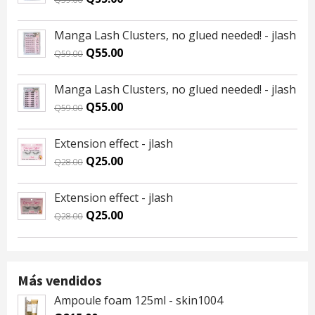
price
price
was:
is:
Manga Lash Clusters, no glued needed! - jlash
Q59.00.
Q55.00.
Original
Current
Q
55.00
Q
59.00
price
price
was:
is:
Manga Lash Clusters, no glued needed! - jlash
Q59.00.
Q55.00.
Original
Current
Q
55.00
Q
59.00
price
price
was:
is:
Extension effect - jlash
Q59.00.
Q55.00.
Original
Current
Q
25.00
Q
28.00
price
price
was:
is:
Extension effect - jlash
Q28.00.
Q25.00.
Original
Current
Q
25.00
Q
28.00
price
price
was:
is:
Q28.00.
Q25.00.
Más vendidos
Ampoule foam 125ml - skin1004