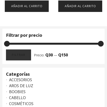
AÑADIR AL CARRITO
AÑADIR AL CARRITO
Filtrar por precio
Q30
Q150
Precio:
—
FILTRAR
Precio
Precio
mínimo
máximo
Categorías
ACCESORIOS
AROS DE LUZ
BOOBIES
CABELLO
COSMÉTICOS