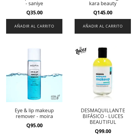
- saniye
kara beauty
Q
35.00
Q
145.00
AÑADIR AL CARRITO
AÑADIR AL CARRITO
Eye & lip makeup
DESMAQUILLANTE
remover - moira
BIFÁSICO - LUCES
BEAUTIFUL
Q
95.00
Q
99.00