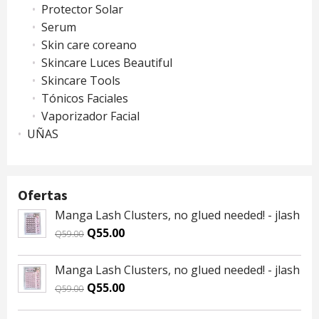
Protector Solar
Serum
Skin care coreano
Skincare Luces Beautiful
Skincare Tools
Tónicos Faciales
Vaporizador Facial
UÑAS
Ofertas
Manga Lash Clusters, no glued needed! - jlash
Original
Current
Q
55.00
Q
59.00
price
price
was:
is:
Manga Lash Clusters, no glued needed! - jlash
Q59.00.
Q55.00.
Original
Current
Q
55.00
Q
59.00
price
price