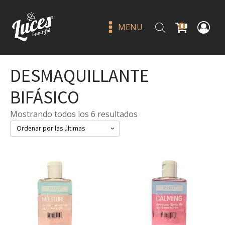
MENU
0
DESMAQUILLANTE
BIFÁSICO
Sorted
Mostrando todos los 6 resultados
by
latest
3d faux mink - jlash
Q
20.00
+
ADD