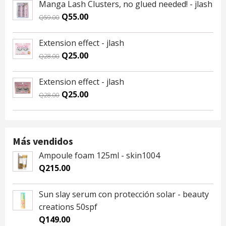
was:
is:
Manga Lash Clusters, no glued needed! - jlash
Q59.00.
Q55.00.
Original
Current
Q
55.00
Q
59.00
price
price
was:
is:
Extension effect - jlash
Q59.00.
Q55.00.
Original
Current
Q
25.00
Q
28.00
price
price
was:
is:
Extension effect - jlash
Q28.00.
Q25.00.
Original
Current
Q
25.00
Q
28.00
price
price
was:
is:
Q28.00.
Q25.00.
Más vendidos
Ampoule foam 125ml - skin1004
Q
215.00
Sun slay serum con protección solar - beauty
creations 50spf
Q
149.00