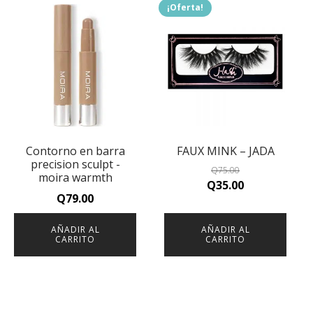
¡Oferta!
Contorno en barra
FAUX MINK – JADA
precision sculpt -
Q
75.00
moira warmth
Original
Current
Q
35.00
Q
79.00
price
price
was:
is:
AÑADIR AL
AÑADIR AL
Q75.00.
Q35.00.
CARRITO
CARRITO