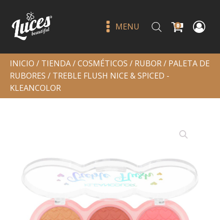
MENU
0
INICIO
/
TIENDA
/
COSMÉTICOS
/
RUBOR
/
PALETA DE
RUBORES
/ TREBLE FLUSH NICE & SPICED -
KLEANCOLOR
Luis Torres volumen 3 the
master book - jlash
Q
450.00
+
ADD