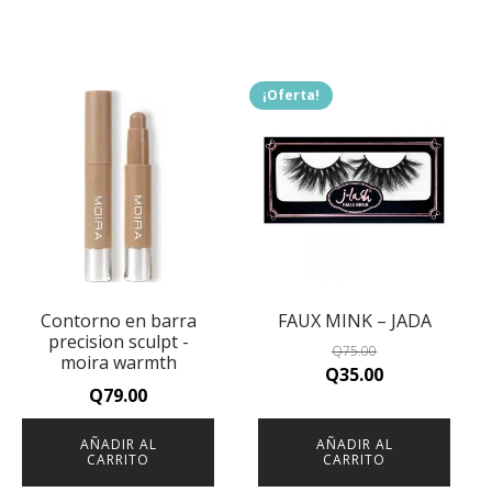
¡Oferta!
Contorno en barra
FAUX MINK – JADA
precision sculpt -
Q
75.00
moira warmth
Original
Current
Q
35.00
Q
79.00
price
price
was:
is:
AÑADIR AL
AÑADIR AL
Q75.00.
Q35.00.
CARRITO
CARRITO