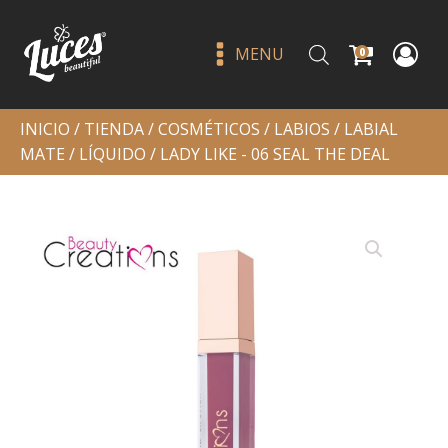
MENU
0
INICIO
/
TIENDA
/
COSMÉTICOS
/
LABIOS
/
LABIAL
MATE
/
LÍQUIDO
/ LADY LIKE - 06 SEAL THE DEAL
Kiss me tinta en gel - beauty
creations bearly brown
Q
79.00
+
ADD