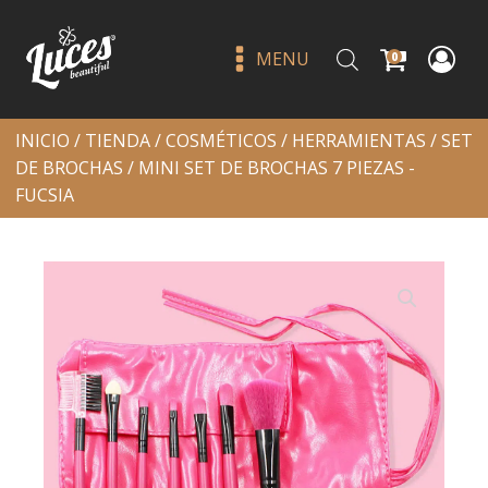
MENU
0
INICIO
/
TIENDA
/
COSMÉTICOS
/
HERRAMIENTAS
/
SET
DE BROCHAS
/ MINI SET DE BROCHAS 7 PIEZAS -
FUCSIA
Hd pro conceal classic ivory -
l.a. girl
Q
54.00
+
ADD