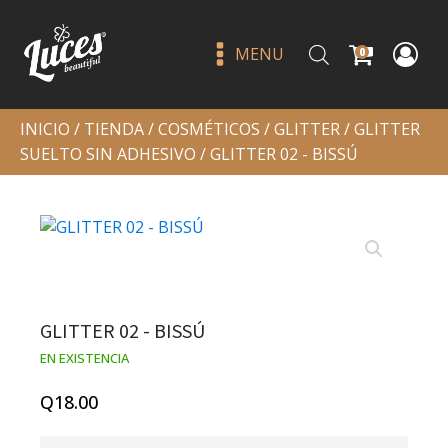
MENU
0
INICIO
/
TIENDA
/
COSMÉTICOS
/
GLITTER
/
GLITTER
SUELTO SIN ADHESIVO
/ GLITTER 02 - BISSÚ
Croma light shadow 024 you
GLITTER 02 - BISSÚ
up? - moira
EN EXISTENCIA
Q
59.00
+
ADD
Q
18.00