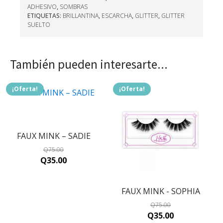
ADHESIVO
,
SOMBRAS
ETIQUETAS:
BRILLANTINA
,
ESCARCHA
,
GLITTER
,
GLITTER
SUELTO
También pueden interesarte...
¡Oferta!
¡Oferta!
FAUX MINK – SADIE
Q
75.00
Original
Current
Q
35.00
price
price
was:
is:
FAUX MINK - SOPHIA
Q75.00.
Q35.00.
Q
75.00
Original
Current
Q
35.00