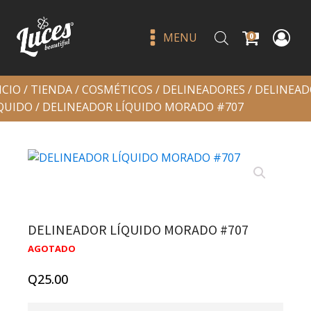
MENU
0
ICIO
/
TIENDA
/
COSMÉTICOS
/
DELINEADORES
/
DELINEAD
QUIDO
/ DELINEADOR LÍQUIDO MORADO #707
Dainty babe - jlash
DELINEADOR LÍQUIDO MORADO #707
Q
25.00
+
ADD
AGOTADO
Q
25.00