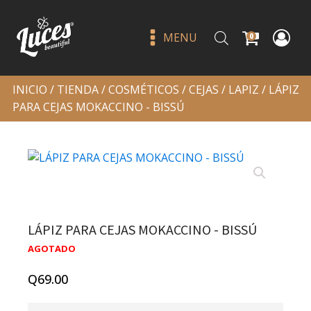
MENU
0
INICIO
/
TIENDA
/
COSMÉTICOS
/
CEJAS
/
LAPIZ
/ LÁPIZ
PARA CEJAS MOKACCINO - BISSÚ
LÁPIZ PARA CEJAS MOKACCINO - BISSÚ
The not-so classic kit rosy
AGOTADO
mcmichael vol 2 - beauty
creations
Q
69.00
Q
195.00
+
ADD