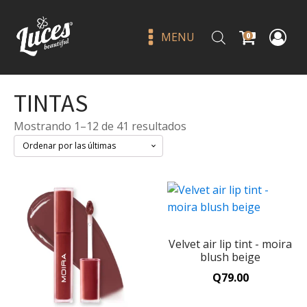
MENU
0
TINTAS
Sorted
Mostrando 1–12 de 41 resultados
by
latest
Extensión de cabello clip In
tinsel violet - j babe
Velvet air lip tint - moira
Q
15.00
+
ADD
blush beige
Q
79.00