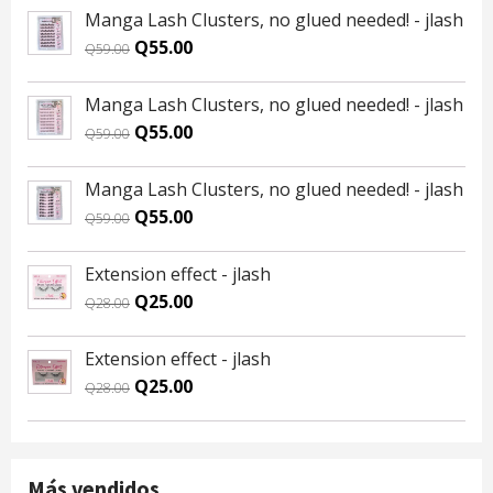
Manga Lash Clusters, no glued needed! - jlash
Original
Current
Q
55.00
Q
59.00
price
price
was:
is:
Manga Lash Clusters, no glued needed! - jlash
Q59.00.
Q55.00.
Original
Current
Q
55.00
Q
59.00
price
price
was:
is:
Manga Lash Clusters, no glued needed! - jlash
Q59.00.
Q55.00.
Original
Current
Q
55.00
Q
59.00
price
price
was:
is:
Extension effect - jlash
Q59.00.
Q55.00.
Original
Current
Q
25.00
Q
28.00
price
price
was:
is:
Extension effect - jlash
Q28.00.
Q25.00.
Original
Current
Q
25.00
Q
28.00
price
price
was:
is:
Q28.00.
Q25.00.
Más vendidos