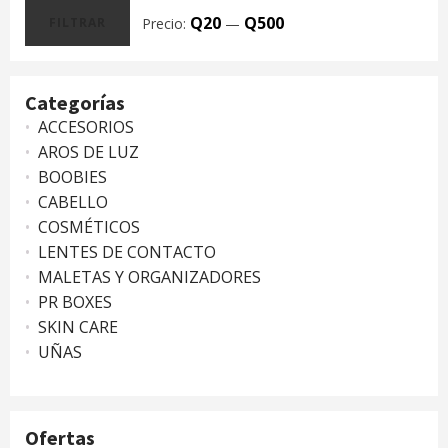
Q20
Q500
Precio:
—
FILTRAR
Precio
Precio
mínimo
máximo
Categorías
ACCESORIOS
AROS DE LUZ
BOOBIES
CABELLO
COSMÉTICOS
LENTES DE CONTACTO
MALETAS Y ORGANIZADORES
PR BOXES
SKIN CARE
UÑAS
Ofertas