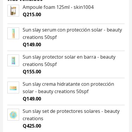
Ampoule foam 125ml - skin1004
Q
215.00
Sun slay serum con protección solar - beauty
creations 50spf
Q
149.00
Sun slay protector solar en barra - beauty
creations 50spf
Q
155.00
Sun slay crema hidratante con protección
solar - beauty creations 50spf
Q
149.00
Sun slay set de protectores solares - beauty
creations
Q
425.00