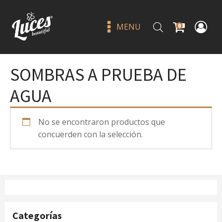
MENU
0
SOMBRAS A PRUEBA DE
AGUA
No se encontraron productos que
concuerden con la selección.
Luis Torres volumen 3 manga
flare individuals - jlash
Q
115.00
+
ADD
Categorías