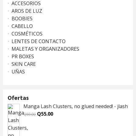
ACCESORIOS
AROS DE LUZ
BOOBIES
CABELLO
COSMÉTICOS
LENTES DE CONTACTO
MALETAS Y ORGANIZADORES
PR BOXES
SKIN CARE
UÑAS
Ofertas
Manga Lash Clusters, no glued needed! - jlash
Original
Current
Q
55.00
Q
59.00
price
price
was:
is: