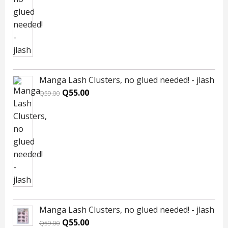
Q59.00.
Q55.00.
Manga Lash Clusters, no glued needed! - jlash
Original
Current
Q
55.00
Q
59.00
price
price
was:
is:
Q59.00.
Q55.00.
Manga Lash Clusters, no glued needed! - jlash
Original
Current
Q
55.00
Q
59.00