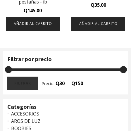
pestañas - ib
Q
35.00
Q
145.00
AÑADIR AL CARRITO
AÑADIR AL CARRITO
Filtrar por precio
Q30
Q150
Precio:
—
FILTRAR
Precio
Precio
mínimo
máximo
Categorías
ACCESORIOS
AROS DE LUZ
BOOBIES