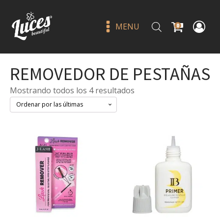
MENU
0
REMOVEDOR DE PESTAÑAS
Sorted
Mostrando todos los 4 resultados
by
latest
Crema para contorno de ojos -
beauty creations
Q
165.00
+
ADD