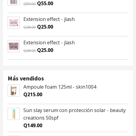
Q59.00.
Q55.00.
Original
Current
Q
55.00
Q
59.00
price
price
was:
is:
Extension effect - jlash
Q59.00.
Q55.00.
Original
Current
Q
25.00
Q
28.00
price
price
was:
is:
Extension effect - jlash
Q28.00.
Q25.00.
Original
Current
Q
25.00
Q
28.00
price
price
was:
is:
Q28.00.
Q25.00.
Más vendidos
Ampoule foam 125ml - skin1004
Q
215.00
Sun slay serum con protección solar - beauty
creations 50spf
Q
149.00