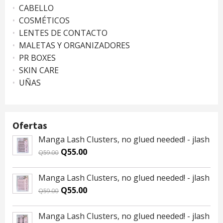
CABELLO
COSMÉTICOS
LENTES DE CONTACTO
MALETAS Y ORGANIZADORES
PR BOXES
SKIN CARE
UÑAS
Ofertas
Manga Lash Clusters, no glued needed! - jlash
Original
Current
Q
55.00
Q
59.00
price
price
was:
is:
Manga Lash Clusters, no glued needed! - jlash
Q59.00.
Q55.00.
Original
Current
Q
55.00
Q
59.00
price
price
was:
is:
Manga Lash Clusters, no glued needed! - jlash