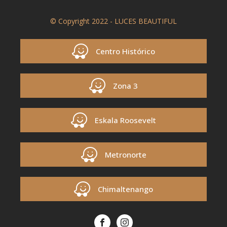
© Copyright 2022 - LUCES BEAUTIFUL
Centro Histórico
Zona 3
Eskala Roosevelt
Metronorte
Chimaltenango