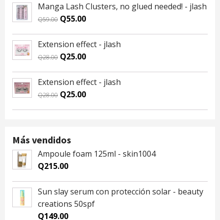
was:
is:
Manga Lash Clusters, no glued needed! - jlash
Q59.00.
Q55.00.
Original
Current
Q
55.00
Q
59.00
price
price
was:
is:
Extension effect - jlash
Q59.00.
Q55.00.
Original
Current
Q
25.00
Q
28.00
price
price
was:
is:
Extension effect - jlash
Q28.00.
Q25.00.
Original
Current
Q
25.00
Q
28.00
price
price
was:
is:
Q28.00.
Q25.00.
Más vendidos
Ampoule foam 125ml - skin1004
Q
215.00
Sun slay serum con protección solar - beauty
creations 50spf
Q
149.00