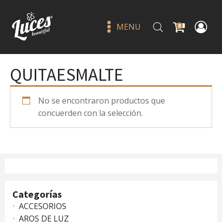
MENU
0
QUITAESMALTE
No se encontraron productos que
concuerden con la selección.
Sombra en polvo 05 - bissu
Q
18.00
+
ADD
Categorías
ACCESORIOS
AROS DE LUZ