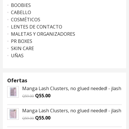
BOOBIES
CABELLO
COSMÉTICOS
LENTES DE CONTACTO
MALETAS Y ORGANIZADORES
PR BOXES
SKIN CARE
UÑAS
Ofertas
Manga Lash Clusters, no glued needed! - jlash
Original
Current
Q
55.00
Q
59.00
price
price
was:
is:
Manga Lash Clusters, no glued needed! - jlash
Q59.00.
Q55.00.
Original
Current
Q
55.00
Q
59.00
price
price