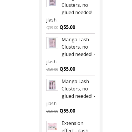
Clusters, no
glued needed! -
jlash
Original
Current
Q
55.00
Q
59.00
price
price
Manga Lash
was:
is:
Clusters, no
Q59.00.
Q55.00.
glued needed! -
jlash
Original
Current
Q
55.00
Q
59.00
price
price
Manga Lash
was:
is:
Clusters, no
Q59.00.
Q55.00.
glued needed! -
jlash
Original
Current
Q
55.00
Q
59.00
price
price
Extension
was:
is:
effect - jlash