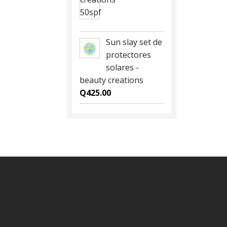
Sun slay set de
protectores
solares -
beauty creations
Q
425.00