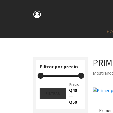
HO
PRIM
Filtrar por precio
Mostrando 
Precio:
Q40
FILTRAR
—
Precio
Precio
Q50
mínimo
máximo
Primer 