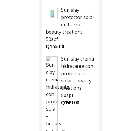
Sun slay
protector solar
en barra -
beauty creations
50spf
Q
155.00
Sun slay crema
hidratante con
protección
solar - beauty
creations
50spf
Q
149.00