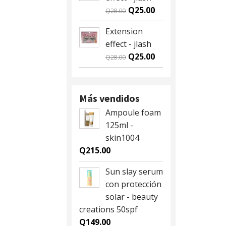
Q59.00.
Q55.00.
Original
Current
Q
25.00
Q
28.00
price
price
Extension
was:
is:
effect - jlash
Q28.00.
Q25.00.
Original
Current
Q
25.00
Q
28.00
price
price
was:
is:
Q28.00.
Q25.00.
Más vendidos
Ampoule foam
125ml -
skin1004
Q
215.00
Sun slay serum
con protección
solar - beauty
creations 50spf
Q
149.00