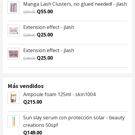
was:
is:
Manga Lash Clusters, no glued needed! - jlash
Q59.00.
Q55.00.
Original
Current
Q
55.00
Q
59.00
price
price
was:
is:
Extension effect - jlash
Q59.00.
Q55.00.
Original
Current
Q
25.00
Q
28.00
price
price
was:
is:
Extension effect - jlash
Q28.00.
Q25.00.
Original
Current
Q
25.00
Q
28.00
price
price
was:
is:
Q28.00.
Q25.00.
Más vendidos
Ampoule foam 125ml - skin1004
Q
215.00
Sun slay serum con protección solar - beauty
creations 50spf
Q
149.00