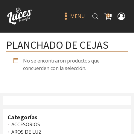
MENU
0
PLANCHADO DE CEJAS
No se encontraron productos que
concuerden con la selección.
Wanderlust tulum - kleancolor
Q
20.30
+
ADD
Categorías
ACCESORIOS
AROS DE LUZ