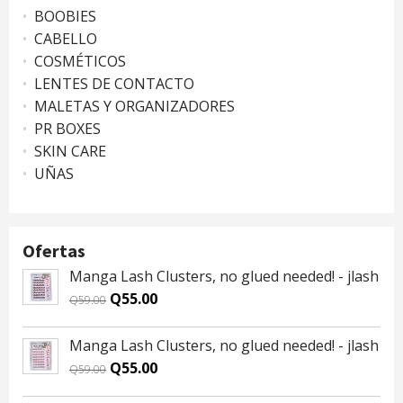
BOOBIES
CABELLO
COSMÉTICOS
LENTES DE CONTACTO
MALETAS Y ORGANIZADORES
PR BOXES
SKIN CARE
UÑAS
Ofertas
Manga Lash Clusters, no glued needed! - jlash
Original
Current
Q
55.00
Q
59.00
price
price
was:
is:
Manga Lash Clusters, no glued needed! - jlash
Q59.00.
Q55.00.
Original
Current
Q
55.00
Q
59.00
price
price