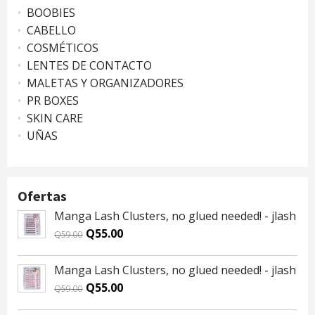
BOOBIES
CABELLO
COSMÉTICOS
LENTES DE CONTACTO
MALETAS Y ORGANIZADORES
PR BOXES
SKIN CARE
UÑAS
Ofertas
Manga Lash Clusters, no glued needed! - jlash
Original
Current
Q
55.00
Q
59.00
price
price
was:
is:
Manga Lash Clusters, no glued needed! - jlash
Q59.00.
Q55.00.
Original
Current
Q
55.00
Q
59.00
price
price