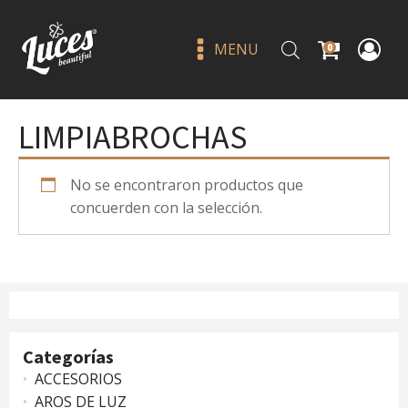
MENU
0
LIMPIABROCHAS
No se encontraron productos que
concuerden con la selección.
Angel wings 09 - jlash
Q
22.00
+
ADD
Categorías
ACCESORIOS
AROS DE LUZ