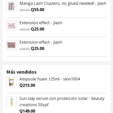
was:
is:
Manga Lash Clusters, no glued needed! - jlash
Q59.00.
Q55.00.
Original
Current
Q
55.00
Q
59.00
price
price
was:
is:
Extension effect - jlash
Q59.00.
Q55.00.
Original
Current
Q
25.00
Q
28.00
price
price
was:
is:
Extension effect - jlash
Q28.00.
Q25.00.
Original
Current
Q
25.00
Q
28.00
price
price
was:
is:
Q28.00.
Q25.00.
Más vendidos
Ampoule foam 125ml - skin1004
Q
215.00
Sun slay serum con protección solar - beauty
creations 50spf
Q
149.00