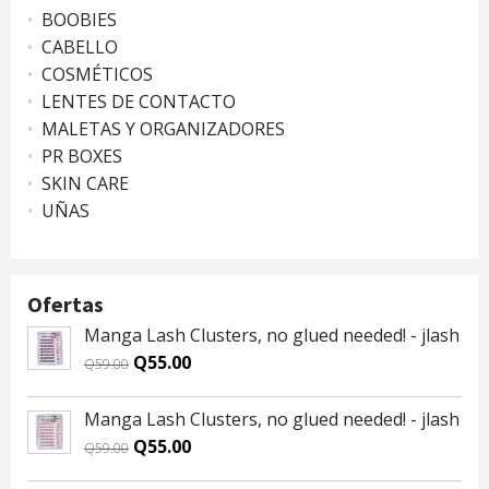
BOOBIES
CABELLO
COSMÉTICOS
LENTES DE CONTACTO
MALETAS Y ORGANIZADORES
PR BOXES
SKIN CARE
UÑAS
Ofertas
Manga Lash Clusters, no glued needed! - jlash
Original
Current
Q
55.00
Q
59.00
price
price
was:
is:
Manga Lash Clusters, no glued needed! - jlash
Q59.00.
Q55.00.
Original
Current
Q
55.00
Q
59.00
price
price