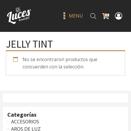
MENU
0
JELLY TINT
No se encontraron productos que
concuerden con la selección.
MEGA WATERPROOF
CONCEALER 700 MACCHIATO
- MOIRA
Categorías
Q
95.00
+
ADD
ACCESORIOS
AROS DE LUZ