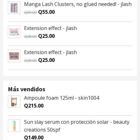
was:
is:
Manga Lash Clusters, no glued needed! - jlash
Q59.00.
Q55.00.
Original
Current
Q
55.00
Q
59.00
price
price
was:
is:
Extension effect - jlash
Q59.00.
Q55.00.
Original
Current
Q
25.00
Q
28.00
price
price
was:
is:
Extension effect - jlash
Q28.00.
Q25.00.
Original
Current
Q
25.00
Q
28.00
price
price
was:
is:
Q28.00.
Q25.00.
Más vendidos
Ampoule foam 125ml - skin1004
Q
215.00
Sun slay serum con protección solar - beauty
creations 50spf
Q
149.00