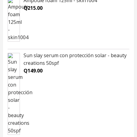
Ampoule foam 125ml - skin1004
Q
215.00
Sun slay serum con protección solar - beauty
creations 50spf
Q
149.00