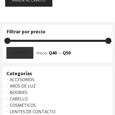
AÑADIR AL CARRITO
Filtrar por precio
Q40
Q50
Precio:
—
FILTRAR
Precio
Precio
mínimo
máximo
Categorías
ACCESORIOS
AROS DE LUZ
BOOBIES
CABELLO
COSMÉTICOS
LENTES DE CONTACTO