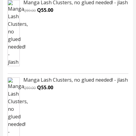
Manga Lash Clusters, no glued needed! - jlash
Original
Current
Q
55.00
Q
59.00
price
price
was:
is:
Q59.00.
Q55.00.
Manga Lash Clusters, no glued needed! - jlash
Original
Current
Q
55.00
Q
59.00
price
price
was:
is:
Q59.00.
Q55.00.