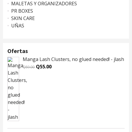
MALETAS Y ORGANIZADORES
PR BOXES
SKIN CARE
UÑAS
Ofertas
Manga Lash Clusters, no glued needed! - jlash
Original
Current
Q
55.00
Q
59.00
price
price
was:
is:
Q59.00.
Q55.00.