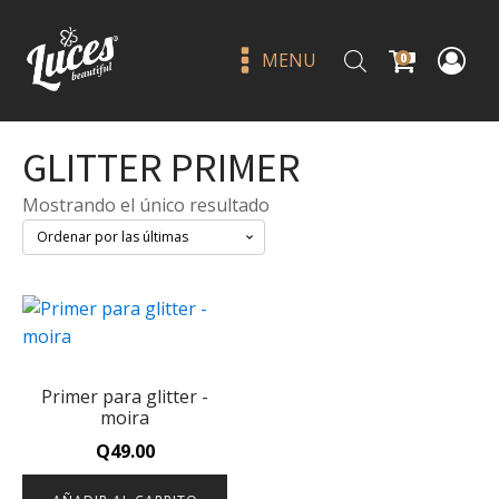
MENU
0
GLITTER PRIMER
Mostrando el único resultado
Glow envy shadow palete
desert - l.a girl
Primer para glitter -
Q
135.00
+
ADD
moira
Q
49.00