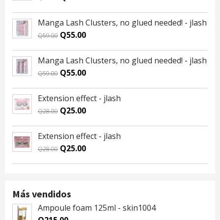
price
price
was:
is:
Manga Lash Clusters, no glued needed! - jlash
Q59.00.
Q55.00.
Original
Current
Q
55.00
Q
59.00
price
price
was:
is:
Manga Lash Clusters, no glued needed! - jlash
Q59.00.
Q55.00.
Original
Current
Q
55.00
Q
59.00
price
price
was:
is:
Extension effect - jlash
Q59.00.
Q55.00.
Original
Current
Q
25.00
Q
28.00
price
price
was:
is:
Extension effect - jlash
Q28.00.
Q25.00.
Original
Current
Q
25.00
Q
28.00
price
price
was:
is:
Q28.00.
Q25.00.
Más vendidos
Ampoule foam 125ml - skin1004