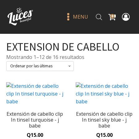
MENU
0
EXTENSION DE CABELLO
Sorted
Mostrando 1–12 de 16 resultados
by
latest
Complete wear soft matte
foundation 600c - moira
Extensión de cabello clip
Extensión de cabello clip
Q
185.00
+
ADD
In tinsel turquoise - j
In tinsel sky blue - j
babe
babe
Q
15.00
Q
15.00