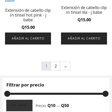
Extensión de cabello clip
Extensión de cabello clip
In tinsel lila - j babe
In tinsel hot pink - j
babe
Q
15.00
Q
15.00
AÑADIR AL CARRITO
AÑADIR AL CARRITO
1
2
→
Filtrar por precio
Q10
Q50
Precio:
—
FILTRAR
Precio
Precio