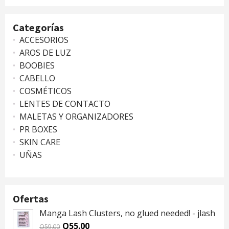
mínimo
máximo
Categorías
ACCESORIOS
AROS DE LUZ
BOOBIES
CABELLO
COSMÉTICOS
LENTES DE CONTACTO
MALETAS Y ORGANIZADORES
PR BOXES
SKIN CARE
UÑAS
Ofertas
Manga Lash Clusters, no glued needed! - jlash
Original
Current
Q
55.00
Q
59.00