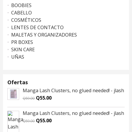
BOOBIES
CABELLO
COSMÉTICOS
LENTES DE CONTACTO
MALETAS Y ORGANIZADORES
PR BOXES
SKIN CARE
UÑAS
Ofertas
Manga Lash Clusters, no glued needed! - jlash
Original
Current
Q
55.00
Q
59.00
price
price
was:
is:
Manga Lash Clusters, no glued needed! - jlash
Q59.00.
Q55.00.
Original
Current
Q
55.00
Q
59.00
price
price