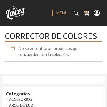
MENU
0
CORRECTOR DE COLORES
No se encontraron productos que
concuerden con la selección.
3 PAIRS #747M++ - J LASH
Q
45.00
+
ADD
Categorías
ACCESORIOS
AROS DE LUZ