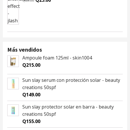
Q
25.00
Q
28.00
price
price
was:
is:
Q28.00.
Q25.00.
Más vendidos
Ampoule foam 125ml - skin1004
Q
215.00
Sun slay serum con protección solar - beauty
creations 50spf
Q
149.00
Sun slay protector solar en barra - beauty
creations 50spf
Q
155.00