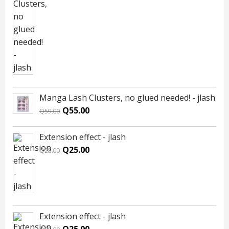
was:
is:
Q59.00.
Q55.00.
Manga Lash Clusters, no glued needed! - jlash
Original
Current
Q
55.00
Q
59.00
price
price
was:
is:
Extension effect - jlash
Q59.00.
Q55.00.
Original
Current
Q
25.00
Q
28.00
price
price
was:
is:
Q28.00.
Q25.00.
Extension effect - jlash
Original
Current