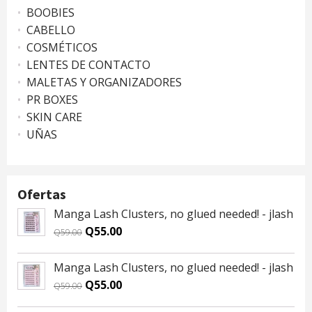
BOOBIES
CABELLO
COSMÉTICOS
LENTES DE CONTACTO
MALETAS Y ORGANIZADORES
PR BOXES
SKIN CARE
UÑAS
Ofertas
Manga Lash Clusters, no glued needed! - jlash
Original
Current
Q
55.00
Q
59.00
price
price
was:
is:
Manga Lash Clusters, no glued needed! - jlash
Q59.00.
Q55.00.
Original
Current
Q
55.00
Q
59.00
price
price