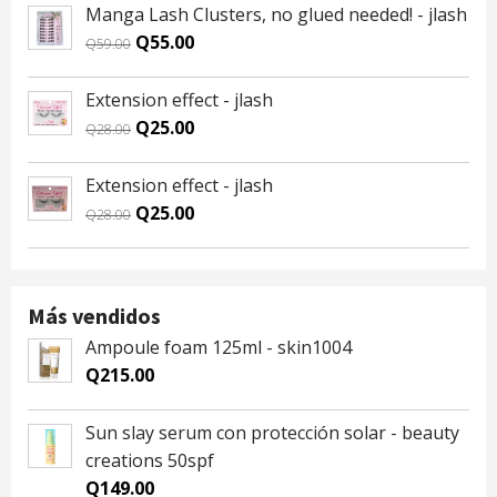
was:
is:
Manga Lash Clusters, no glued needed! - jlash
Q59.00.
Q55.00.
Original
Current
Q
55.00
Q
59.00
price
price
was:
is:
Extension effect - jlash
Q59.00.
Q55.00.
Original
Current
Q
25.00
Q
28.00
price
price
was:
is:
Extension effect - jlash
Q28.00.
Q25.00.
Original
Current
Q
25.00
Q
28.00
price
price
was:
is:
Q28.00.
Q25.00.
Más vendidos
Ampoule foam 125ml - skin1004
Q
215.00
Sun slay serum con protección solar - beauty
creations 50spf
Q
149.00