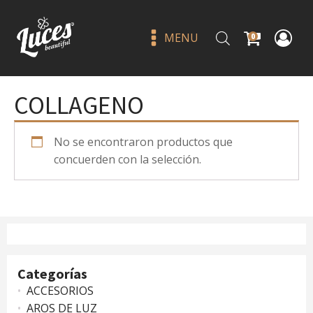
MENU
0
COLLAGENO
No se encontraron productos que
concuerden con la selección.
Apple lip mask - beauty
creations
Q
45.00
+
ADD
Categorías
ACCESORIOS
AROS DE LUZ