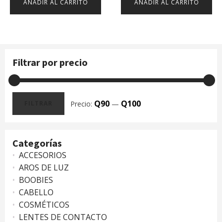
AÑADIR AL CARRITO
AÑADIR AL CARRITO
Filtrar por precio
Q90
Q100
Precio:
—
FILTRAR
Precio
Precio
mínimo
máximo
Categorías
ACCESORIOS
AROS DE LUZ
BOOBIES
CABELLO
COSMÉTICOS
LENTES DE CONTACTO