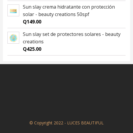
Sun slay crema hidratante con protección
solar - beauty creations 50spf
Q
149.00
Sun slay set de protectores solares - beauty
creations
Q
425.00
© Copyright 2022 - LUCES BEAUTIFUL