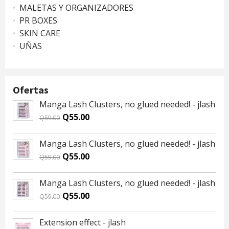
MALETAS Y ORGANIZADORES
PR BOXES
SKIN CARE
UÑAS
Ofertas
Manga Lash Clusters, no glued needed! - jlash
Original
Current
Q
55.00
Q
59.00
price
price
was:
is:
Manga Lash Clusters, no glued needed! - jlash
Q59.00.
Q55.00.
Original
Current
Q
55.00
Q
59.00
price
price
was:
is:
Manga Lash Clusters, no glued needed! - jlash
Q59.00.
Q55.00.
Original
Current
Q
55.00
Q
59.00
price
price
was:
is:
Extension effect - jlash