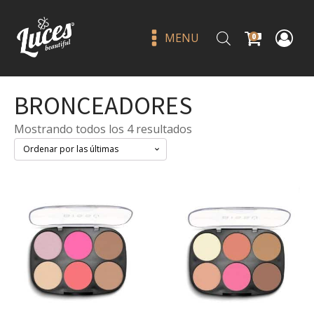
MENU
0
BRONCEADORES
Sorted
Mostrando todos los 4 resultados
by
latest
Dainty babe - jlash
Q
25.00
+
ADD