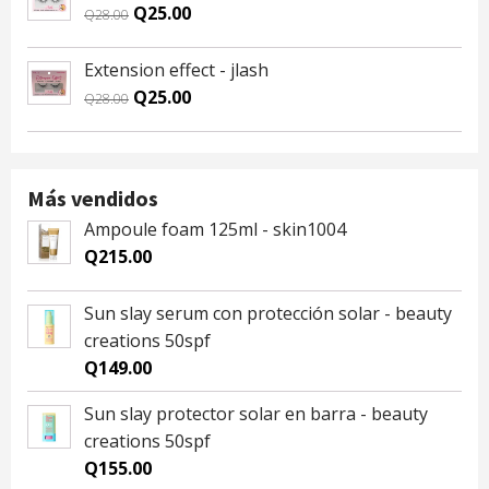
Q59.00.
Q55.00.
Original
Current
Q
25.00
Q
28.00
price
price
was:
is:
Extension effect - jlash
Q28.00.
Q25.00.
Original
Current
Q
25.00
Q
28.00
price
price
was:
is:
Q28.00.
Q25.00.
Más vendidos
Ampoule foam 125ml - skin1004
Q
215.00
Sun slay serum con protección solar - beauty
creations 50spf
Q
149.00
Sun slay protector solar en barra - beauty
creations 50spf
Q
155.00