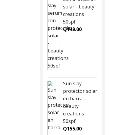
solar - beauty
creations
50spf
Q
149.00
Sun slay
protector solar
en barra -
beauty
creations
50spf
Q
155.00