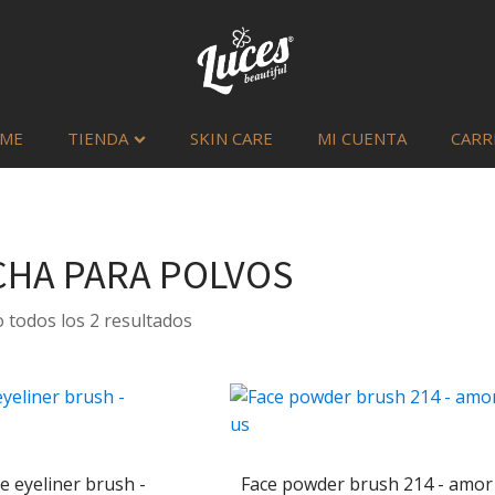
ME
TIENDA
SKIN CARE
MI CUENTA
CARR
HA PARA POLVOS
Sorted
todos los 2 resultados
by
latest
e eyeliner brush -
Face powder brush 214 - amor