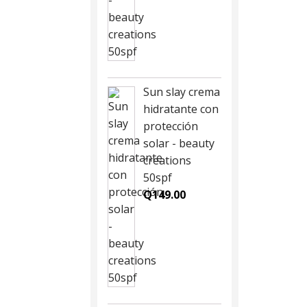
Sun slay crema
hidratante con
protección
solar - beauty
creations
50spf
Q
149.00