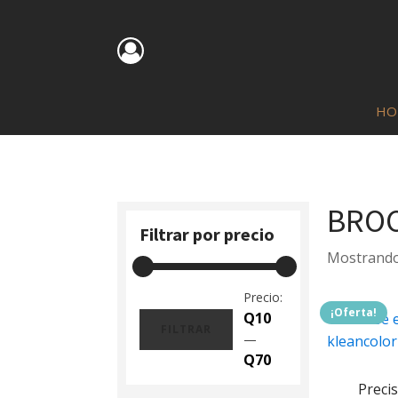
HO
BROC
Filtrar por precio
Mostrando 
Precio:
¡Oferta!
Q10
FILTRAR
—
Precio
Precio
Q70
mínimo
máximo
Precis