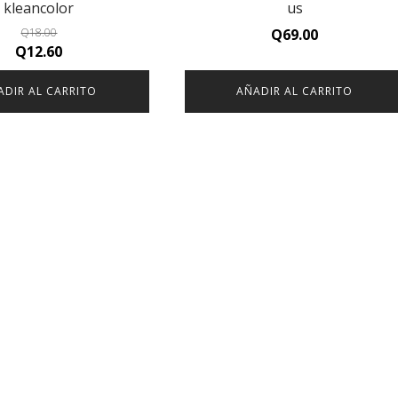
kleancolor
us
Q
18.00
Q
69.00
Original
Current
Q
12.60
price
price
ADIR AL CARRITO
AÑADIR AL CARRITO
was:
is:
Q18.00.
Q12.60.