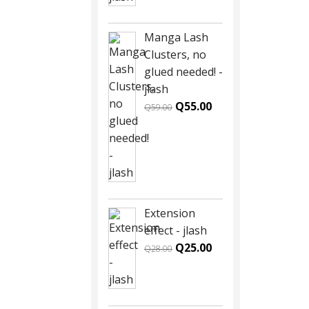
Manga Lash
Clusters, no
glued needed! -
jlash
Original
Current
Q
55.00
Q
59.00
price
price
was:
is:
Q59.00.
Q55.00.
Extension
effect - jlash
Original
Current
Q
25.00
Q
28.00
price
price
was:
is:
Q28.00.
Q25.00.