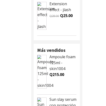
Extension
effect - jlash
Original
Current
Q
25.00
Q
28.00
price
price
was:
is:
Q28.00.
Q25.00.
Más vendidos
Ampoule foam
125ml -
skin1004
Q
215.00
Sun slay serum
con protección