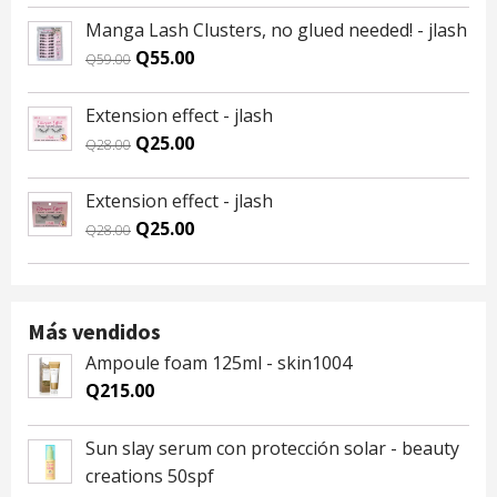
was:
is:
Manga Lash Clusters, no glued needed! - jlash
Q59.00.
Q55.00.
Original
Current
Q
55.00
Q
59.00
price
price
was:
is:
Extension effect - jlash
Q59.00.
Q55.00.
Original
Current
Q
25.00
Q
28.00
price
price
was:
is:
Extension effect - jlash
Q28.00.
Q25.00.
Original
Current
Q
25.00
Q
28.00
price
price
was:
is:
Q28.00.
Q25.00.
Más vendidos
Ampoule foam 125ml - skin1004
Q
215.00
Sun slay serum con protección solar - beauty
creations 50spf