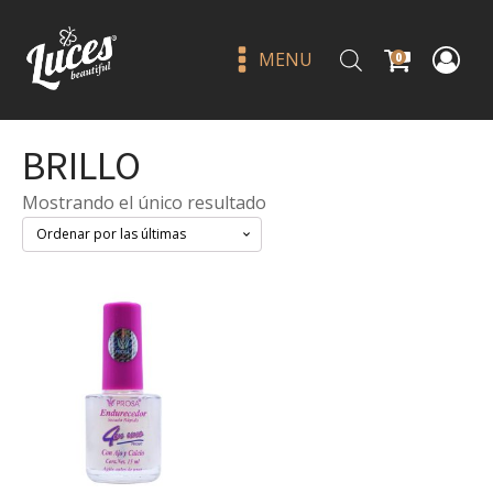
MENU
0
BRILLO
Mostrando el único resultado
Quinteto 14 nunca rendirse -
bissu
Q
49.00
+
ADD