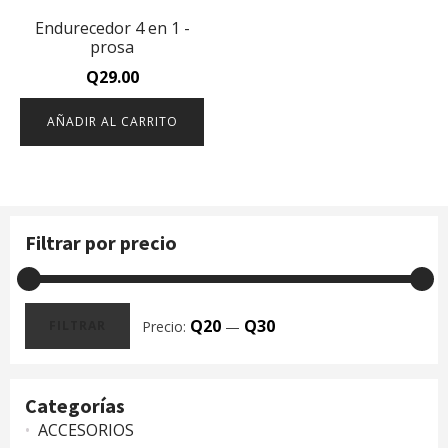
Endurecedor 4 en 1 -
prosa
Q
29.00
AÑADIR AL CARRITO
Filtrar por precio
Q20
Q30
Precio:
—
FILTRAR
Precio
Precio
mínimo
máximo
Categorías
ACCESORIOS