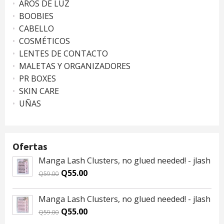
AROS DE LUZ
BOOBIES
CABELLO
COSMÉTICOS
LENTES DE CONTACTO
MALETAS Y ORGANIZADORES
PR BOXES
SKIN CARE
UÑAS
Ofertas
Manga Lash Clusters, no glued needed! - jlash
Original
Current
Q
55.00
Q
59.00
price
price
was:
is:
Manga Lash Clusters, no glued needed! - jlash
Q59.00.
Q55.00.
Original
Current
Q
55.00
Q
59.00
price
price