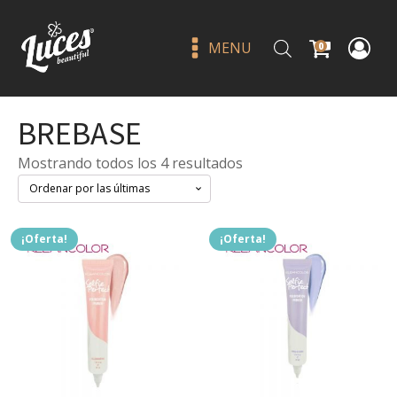
MENU
0
BREBASE
Sorted
Mostrando todos los 4 resultados
by
latest
¡Oferta!
¡Oferta!
Liquid marher draw the line -
beauty creations
Q
49.00
+
ADD