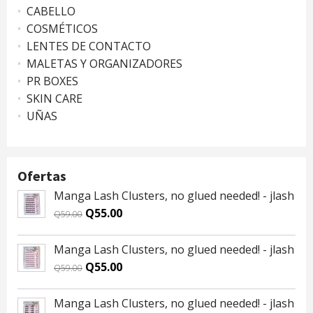
CABELLO
COSMÉTICOS
LENTES DE CONTACTO
MALETAS Y ORGANIZADORES
PR BOXES
SKIN CARE
UÑAS
Ofertas
Manga Lash Clusters, no glued needed! - jlash
Original
Current
Q
55.00
Q
59.00
price
price
was:
is:
Manga Lash Clusters, no glued needed! - jlash
Q59.00.
Q55.00.
Original
Current
Q
55.00
Q
59.00
price
price
was:
is:
Manga Lash Clusters, no glued needed! - jlash