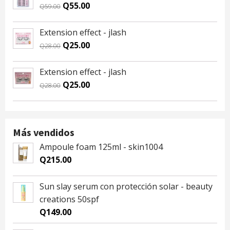
Q59.00.
Q55.00.
Original
Current
Q
55.00
Q
59.00
price
price
was:
is:
Extension effect - jlash
Q59.00.
Q55.00.
Original
Current
Q
25.00
Q
28.00
price
price
was:
is:
Extension effect - jlash
Q28.00.
Q25.00.
Original
Current
Q
25.00
Q
28.00
price
price
was:
is:
Q28.00.
Q25.00.
Más vendidos
Ampoule foam 125ml - skin1004
Q
215.00
Sun slay serum con protección solar - beauty
creations 50spf
Q
149.00