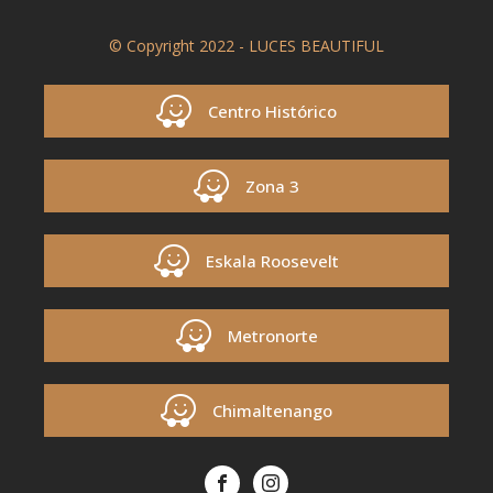
© Copyright 2022 - LUCES BEAUTIFUL
Centro Histórico
Zona 3
Eskala Roosevelt
Metronorte
Chimaltenango