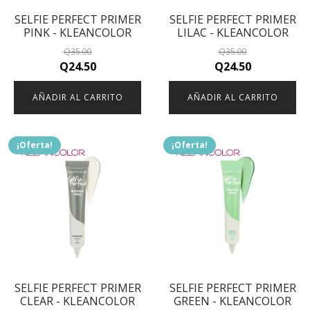
SELFIE PERFECT PRIMER
SELFIE PERFECT PRIMER
PINK - KLEANCOLOR
LILAC - KLEANCOLOR
Q
35.00
Q
35.00
Original
Current
Original
Current
Q
24.50
Q
24.50
price
price
price
price
AÑADIR AL CARRITO
AÑADIR AL CARRITO
was:
is:
was:
is:
Q35.00.
Q24.50.
Q35.00.
Q24.50.
¡Oferta!
¡Oferta!
SELFIE PERFECT PRIMER
SELFIE PERFECT PRIMER
CLEAR - KLEANCOLOR
GREEN - KLEANCOLOR