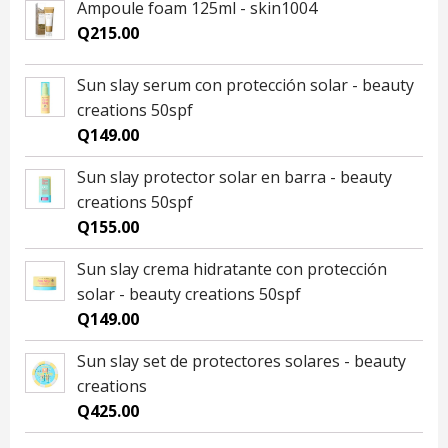
Ampoule foam 125ml - skin1004
Q
215.00
Sun slay serum con protección solar - beauty
creations 50spf
Q
149.00
Sun slay protector solar en barra - beauty
creations 50spf
Q
155.00
Sun slay crema hidratante con protección
solar - beauty creations 50spf
Q
149.00
Sun slay set de protectores solares - beauty
creations
Q
425.00