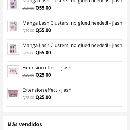
Manga Lash Clusters, no glued needed! - jlash
Original
Current
Q
55.00
Q
59.00
price
price
was:
is:
Manga Lash Clusters, no glued needed! - jlash
Q59.00.
Q55.00.
Original
Current
Q
55.00
Q
59.00
price
price
was:
is:
Manga Lash Clusters, no glued needed! - jlash
Q59.00.
Q55.00.
Original
Current
Q
55.00
Q
59.00
price
price
was:
is:
Extension effect - jlash
Q59.00.
Q55.00.
Original
Current
Q
25.00
Q
28.00
price
price
was:
is:
Extension effect - jlash
Q28.00.
Q25.00.
Original
Current
Q
25.00
Q
28.00
price
price
was:
is:
Q28.00.
Q25.00.
Más vendidos