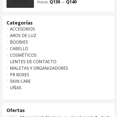
Q130
Q140
Precio:
—
FILTRAR
Precio
Precio
mínimo
máximo
Categorías
ACCESORIOS
AROS DE LUZ
BOOBIES
CABELLO
COSMÉTICOS
LENTES DE CONTACTO
MALETAS Y ORGANIZADORES
PR BOXES
SKIN CARE
UÑAS
Ofertas