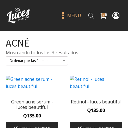
MENU
0
ACNÉ
Sorted
Mostrando todos los 3 resultados
by
latest
Lápiz para cejas ultra fino 03
castilla - bissú
Green acne serum -
Retinol - luces beautiful
Q
39.00
+
ADD
luces beautiful
Q
135.00
Q
135.00