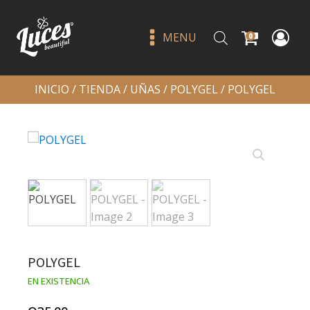
MENU
0
INICIO
/
TIENDA
/
UÑAS
/
POLYGEL
/ POLYGEL
Powder blush desert rose -
italia deluxe
POLYGEL
Q
35.00
+
ADD
EN EXISTENCIA