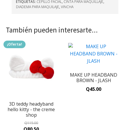
ETIQUETAS:
CEPILLO FACIAL
,
CINTA PARA MAQUILLAJE
,
DIADEMA PARA MAQUILAJE
,
VINCHA
También pueden interesarte...
¡Oferta!
MAKE UP HEADBAND
BROWN - JLASH
Q
45.00
3D teddy headyband
hello kitty - the creme
shop
Q
115.00
Original
Current
Q
80.50