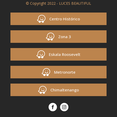
© Copyright 2022 - LUCES BEAUTIFUL
Centro Histórico
Zona 3
Eskala Roosevelt
Metronorte
Chimaltenango