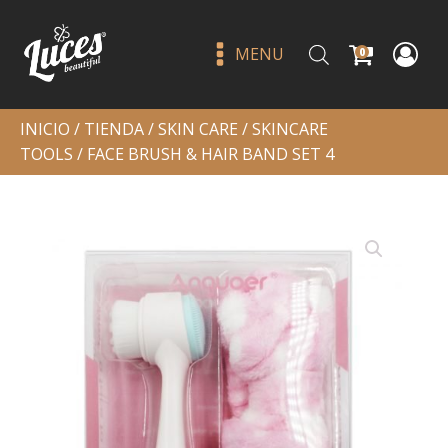
MENU
0
INICIO
/
TIENDA
/
SKIN CARE
/
SKINCARE
TOOLS
/ FACE BRUSH & HAIR BAND SET 4
Glazed lip paint peony - l.a gir
Q
49.00
+
ADD