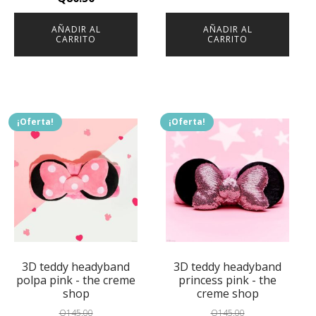
price
price
AÑADIR AL
AÑADIR AL
was:
is:
CARRITO
CARRITO
Q115.00.
Q80.50.
¡Oferta!
¡Oferta!
3D teddy headyband
3D teddy headyband
polpa pink - the creme
princess pink - the
shop
creme shop
Q
145.00
Q
145.00