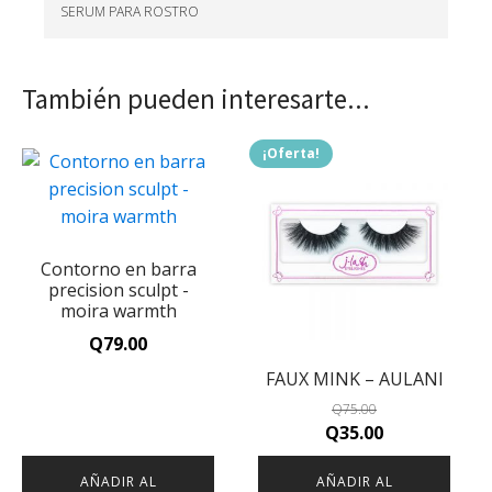
SERUM PARA ROSTRO
También pueden interesarte...
¡Oferta!
Contorno en barra
precision sculpt -
moira warmth
Q
79.00
FAUX MINK – AULANI
Q
75.00
Original
Current
Q
35.00
price
price
AÑADIR AL
AÑADIR AL
was:
is: