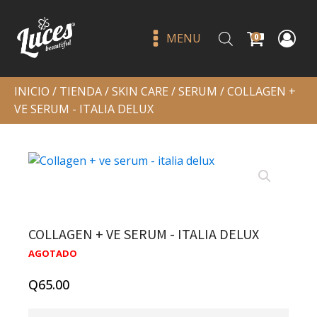
MENU
0
INICIO
/
TIENDA
/
SKIN CARE
/
SERUM
/ COLLAGEN +
VE SERUM - ITALIA DELUX
COLLAGEN + VE SERUM - ITALIA DELUX
At glance stick shadow natural
AGOTADO
beige - moira
Q
65.00
Q
69.00
+
ADD