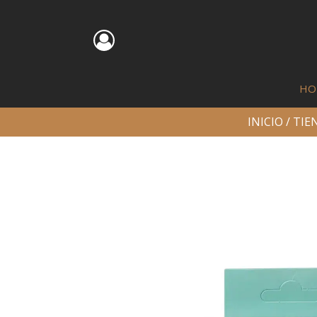
HO
INICIO
/
TIE