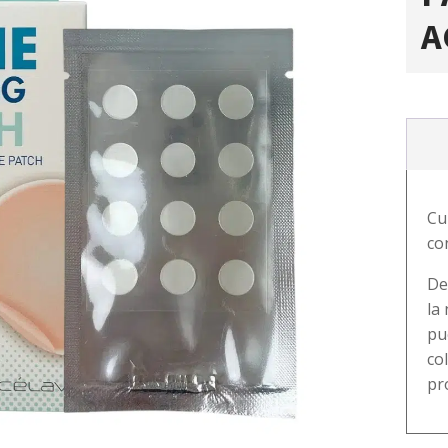
A
Cu
co
De
la
pu
co
pr