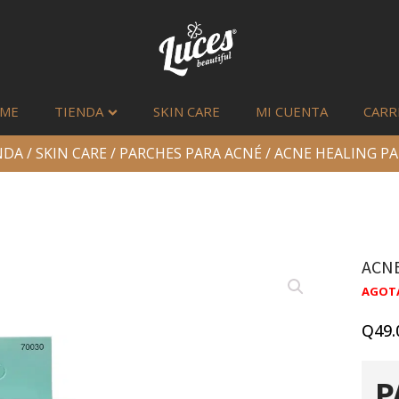
ME
TIENDA
SKIN CARE
MI CUENTA
CARR
NDA
/
SKIN CARE
/
PARCHES PARA ACNÉ
/ ACNE HEALING PA
ACNE
AGOT
Q
49.
P