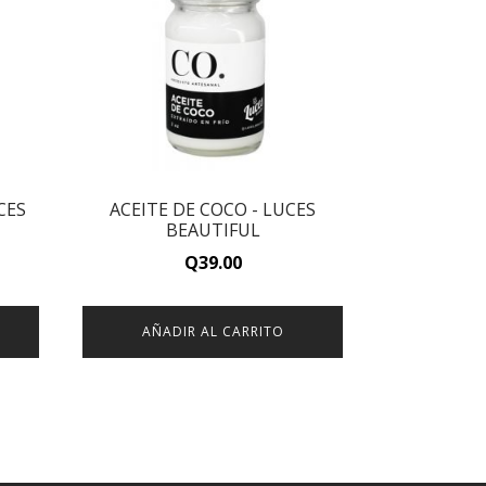
CES
ACEITE DE COCO - LUCES
BEAUTIFUL
Q
39.00
t
AÑADIR AL CARRITO