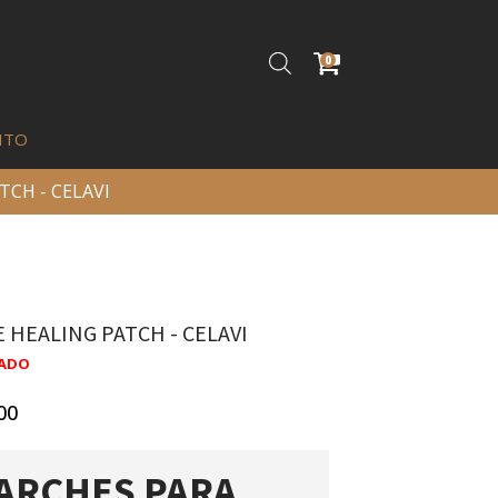
0
ITO
TCH - CELAVI
 HEALING PATCH - CELAVI
ADO
00
ARCHES PARA