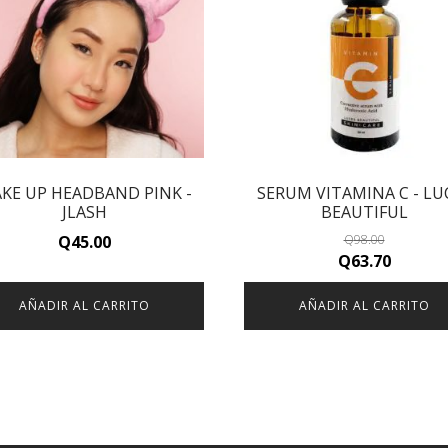
KE UP HEADBAND PINK -
SERUM VITAMINA C - LU
JLASH
BEAUTIFUL
Q
45.00
Q
98.00
Original
Curren
Q
63.70
price
price
AÑADIR AL CARRITO
AÑADIR AL CARRITO
was:
is:
Q98.00.
Q63.70.