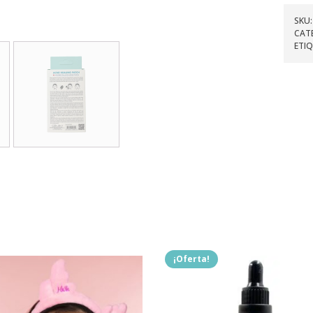
SKU
CAT
ETI
.
¡Oferta!