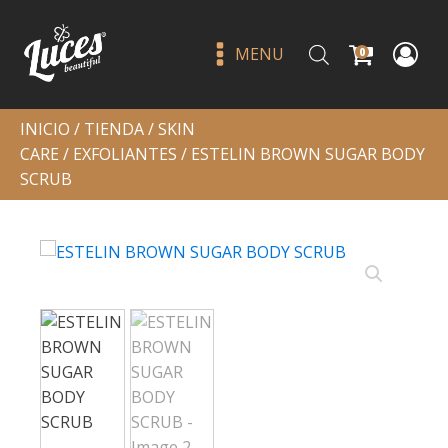
MENU
0
INICIO
/
TIENDA
/
SKIN
CARE
/
EXFOLIANTES
/ ESTELIN BROWN SUGAR BODY
SCRUB
Peachy metallic liner - jgliner
Q
45.00
+
ADD