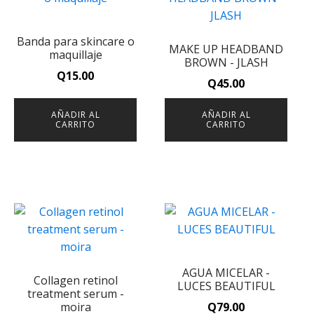
Banda para skincare o
MAKE UP HEADBAND
maquillaje
BROWN - JLASH
Q
15.00
Q
45.00
AÑADIR AL
AÑADIR AL
CARRITO
CARRITO
AGUA MICELAR -
Collagen retinol
LUCES BEAUTIFUL
treatment serum -
moira
Q
79.00