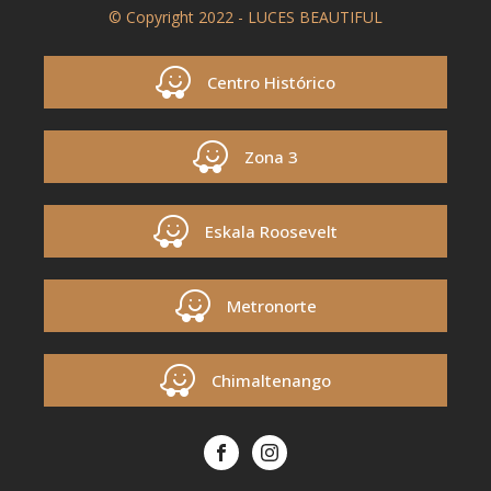
© Copyright 2022 - LUCES BEAUTIFUL
Centro Histórico
Zona 3
Eskala Roosevelt
Metronorte
Chimaltenango