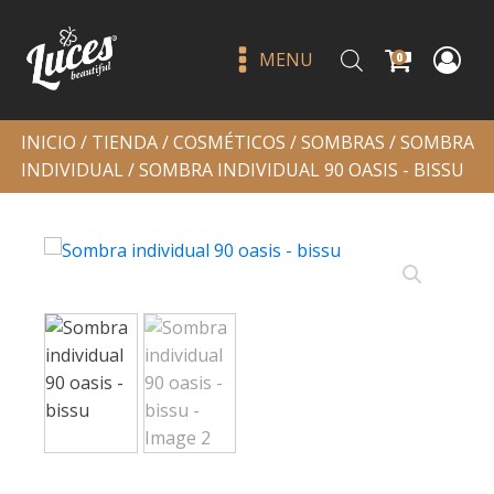
MENU
0
INICIO
/
TIENDA
/
COSMÉTICOS
/
SOMBRAS
/
SOMBRA
INDIVIDUAL
/ SOMBRA INDIVIDUAL 90 OASIS - BISSU
Sweet lip scrub - l.a. girl
Q
45.00
+
ADD