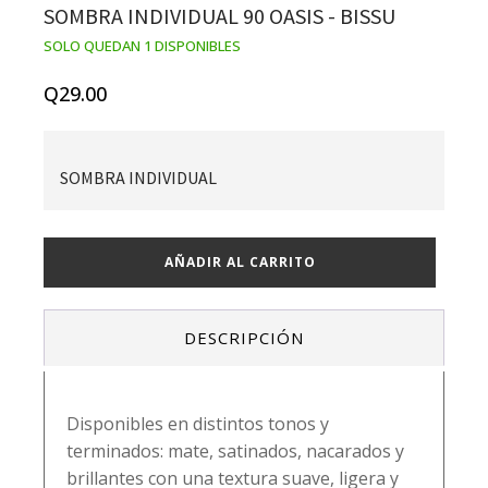
SOMBRA INDIVIDUAL 90 OASIS - BISSU
SOLO QUEDAN 1 DISPONIBLES
Q
29.00
SOMBRA INDIVIDUAL
Sombra
AÑADIR AL CARRITO
individual
90
oasis
DESCRIPCIÓN
-
bissu
cantidad
Disponibles en distintos tonos y
terminados: mate, satinados, nacarados y
brillantes con una textura suave, ligera y