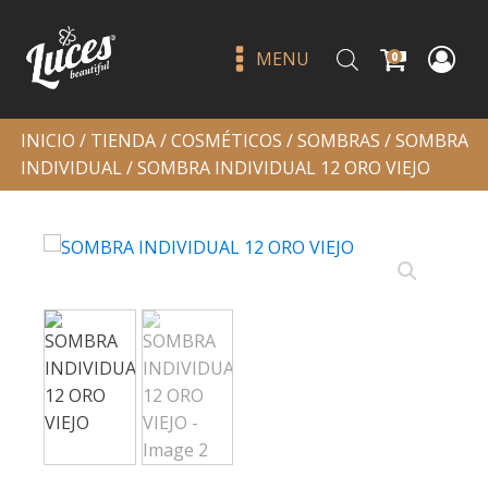
MENU
0
INICIO
/
TIENDA
/
COSMÉTICOS
/
SOMBRAS
/
SOMBRA
INDIVIDUAL
/ SOMBRA INDIVIDUAL 12 ORO VIEJO
Cushion kiss lip cream - moira
cashmere nude
Q
69.00
+
ADD