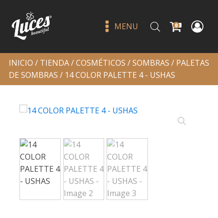
MENU
0
INICIO
/
TIENDA
/
COSMÉTICOS
/
SOMBRAS
/
PALETAS
DE SOMBRAS
/ 14 COLOR PALETTE 4 - USHAS
Press on ballerina flaming
24pc - nail fairy premium
Q
25.00
+
ADD