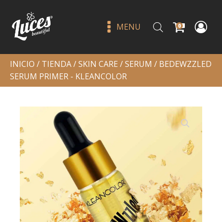
MENU
0
INICIO
/
TIENDA
/
SKIN CARE
/
SERUM
/ BEDEWZZLED
SERUM PRIMER - KLEANCOLOR
Crema para contorno de ojos -
beauty creations
Q
165.00
+
ADD