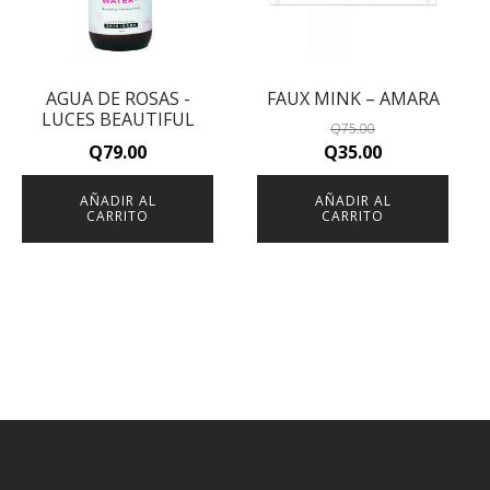
AGUA DE ROSAS -
FAUX MINK – AMARA
LUCES BEAUTIFUL
Q
75.00
Original
Current
Q
79.00
Q
35.00
price
price
AÑADIR AL
AÑADIR AL
was:
is:
CARRITO
CARRITO
Q75.00.
Q35.00.