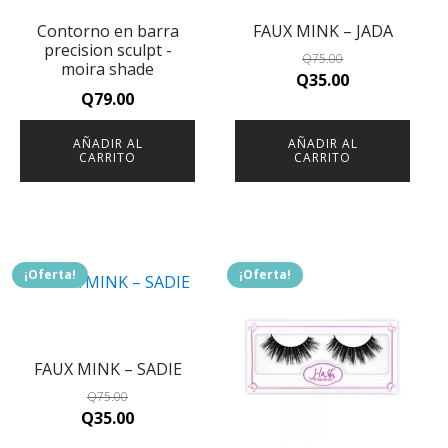
Contorno en barra
FAUX MINK – JADA
precision sculpt -
Q
75.00
moira shade
Original
Current
Q
35.00
Q
79.00
price
price
was:
is:
AÑADIR AL
AÑADIR AL
Q75.00.
Q35.00.
CARRITO
CARRITO
¡Oferta!
¡Oferta!
FAUX MINK – SADIE
Q
75.00
Original
Current
Q
35.00
price
price